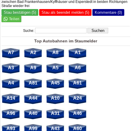
zwischen Bad Frankenhausen/Kyffhäuser und Esperstedt in beiden Richtungen
Straße wieder frei
Stau bestätigen (5)
Stau als beendet melden (5)
Kommentare (0)
Suche:
Top Autobahnen im Staumelder
A7
A2
A8
A1
A3
A9
A5
A6
A4
A81
A45
A61
A14
A44
A10
A24
A96
A40
A31
A46
A93
A99
A43
A60