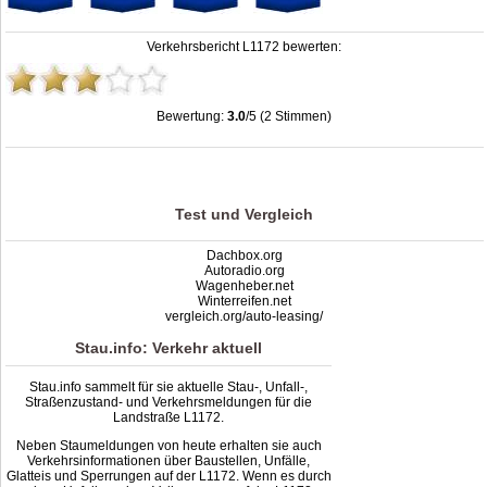
Verkehrsbericht L1172 bewerten:
Bewertung:
3.0
/5 (2 Stimmen)
Stau L1172: Unfälle, Sperrung & Baustellen | Staumelder L1172
,
3.0
out of
5
based on
2
ratings
Test und Vergleich
Dachbox.org
Autoradio.org
Wagenheber.net
Winterreifen.net
vergleich.org/auto-leasing/
Stau.info: Verkehr aktuell
Stau.info sammelt für sie aktuelle Stau-, Unfall-,
Straßenzustand- und Verkehrsmeldungen für die
Landstraße L1172.
Neben Staumeldungen von heute erhalten sie auch
Verkehrsinformationen über Baustellen, Unfälle,
Glatteis und Sperrungen auf der L1172. Wenn es durch