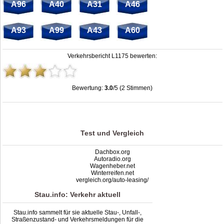
A96
A40
A31
A46
A93
A99
A43
A60
Verkehrsbericht L1175 bewerten:
Bewertung:
3.0
/5 (2 Stimmen)
Stau L1175: Unfälle, Sperrung & Baustellen | Staumelder L1175
,
3.0
out of
5
based on
2
ratings
Test und Vergleich
Dachbox.org
Autoradio.org
Wagenheber.net
Winterreifen.net
vergleich.org/auto-leasing/
Stau.info: Verkehr aktuell
Stau.info sammelt für sie aktuelle Stau-, Unfall-,
Straßenzustand- und Verkehrsmeldungen für die