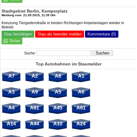
Stadtgebiet Berlin, Kemperplatz
Meldung vom: 21.09.2015, 11:39 Uhr
Kreuzung Tiergartenstraße in beiden Richtungen Ampelanlagen wieder in
Betrieb
Stau bestätigen
Stau als beendet melden
Kommentare (0)
Suche:
Top Autobahnen im Staumelder
A7
A2
A8
A1
A3
A9
A5
A6
A4
A81
A45
A61
A14
A44
A10
A24