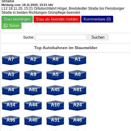
Straße
Meldung vom: 18.11.2020, 15:21 Uhr
L12 18.11.20, 15:21 Ortsdurchfahrt Högel, Bredstedter Straße bis Flensburger
Straße in beiden Richtungen Grünpflege beendet
Stau bestätigen
Stau als beendet melden
Kommentare (0)
Suche:
Top Autobahnen im Staumelder
A7
A2
A8
A1
A3
A9
A5
A6
A4
A81
A45
A61
A14
A44
A10
A24
A96
A40
A31
A46