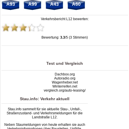
A93
A99
A43
A60
Verkehrsbericht L12 bewerten:
Bewertung:
3.3
/5 (3 Stimmen)
Stau L12: Unfälle, Sperrung & Baustellen | Staumelder L12
,
3.3
out of
5
based
on
3
ratings
Test und Vergleich
Dachbox.org
Autoradio.org
Wagenheber.net
Winterreifen.net
vergleich.org/auto-leasing/
Stau.info: Verkehr aktuell
Stau.info sammelt für sie aktuelle Stau-, Unfall-,
Straßenzustand- und Verkehrsmeldungen für die
Landstraße L12.
Neben Staumeldungen von heute erhalten sie auch
Verkehrsinformationen über Baustellen, Unfälle,