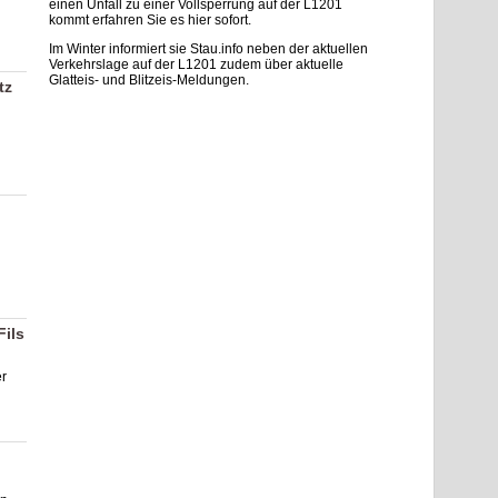
einen Unfall zu einer Vollsperrung auf der L1201
kommt erfahren Sie es hier sofort.
Im Winter informiert sie Stau.info neben der aktuellen
Verkehrslage auf der L1201 zudem über aktuelle
Glatteis- und Blitzeis-Meldungen.
tz
Fils
er