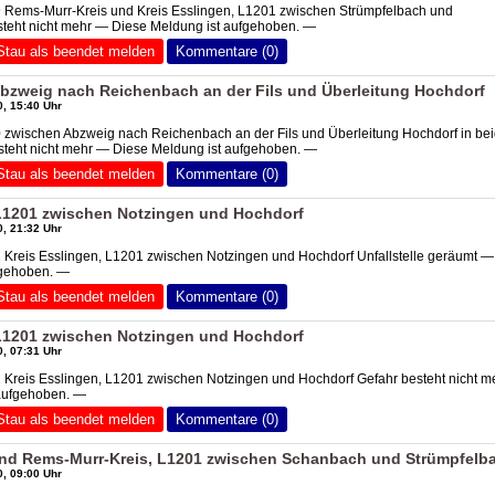
9 Rems-Murr-Kreis und Kreis Esslingen, L1201 zwischen Strümpfelbach und
teht nicht mehr — Diese Meldung ist aufgehoben. —
Stau als beendet melden
Kommentare (0)
bzweig nach Reichenbach an der Fils und Überleitung Hochdorf
, 15:40 Uhr
 zwischen Abzweig nach Reichenbach an der Fils und Überleitung Hochdorf in be
steht nicht mehr — Diese Meldung ist aufgehoben. —
Stau als beendet melden
Kommentare (0)
 L1201 zwischen Notzingen und Hochdorf
, 21:32 Uhr
 Kreis Esslingen, L1201 zwischen Notzingen und Hochdorf Unfallstelle geräumt —
fgehoben. —
Stau als beendet melden
Kommentare (0)
 L1201 zwischen Notzingen und Hochdorf
, 07:31 Uhr
 Kreis Esslingen, L1201 zwischen Notzingen und Hochdorf Gefahr besteht nicht m
aufgehoben. —
Stau als beendet melden
Kommentare (0)
und Rems-Murr-Kreis, L1201 zwischen Schanbach und Strümpfelb
, 09:00 Uhr