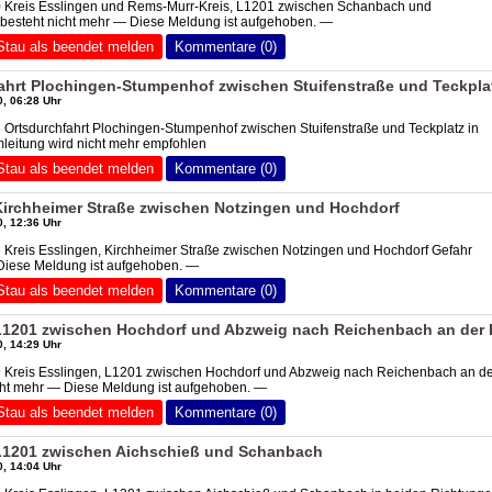
0 Kreis Esslingen und Rems-Murr-Kreis, L1201 zwischen Schanbach und
 besteht nicht mehr — Diese Meldung ist aufgehoben. —
Stau als beendet melden
Kommentare (0)
ahrt Plochingen-Stumpenhof zwischen Stuifenstraße und Teckpla
, 06:28 Uhr
 Ortsdurchfahrt Plochingen-Stumpenhof zwischen Stuifenstraße und Teckplatz in
leitung wird nicht mehr empfohlen
Stau als beendet melden
Kommentare (0)
 Kirchheimer Straße zwischen Notzingen und Hochdorf
, 12:36 Uhr
 Kreis Esslingen, Kirchheimer Straße zwischen Notzingen und Hochdorf Gefahr
 Diese Meldung ist aufgehoben. —
Stau als beendet melden
Kommentare (0)
 L1201 zwischen Hochdorf und Abzweig nach Reichenbach an der 
, 14:29 Uhr
9 Kreis Esslingen, L1201 zwischen Hochdorf und Abzweig nach Reichenbach an d
icht mehr — Diese Meldung ist aufgehoben. —
Stau als beendet melden
Kommentare (0)
 L1201 zwischen Aichschieß und Schanbach
, 14:04 Uhr