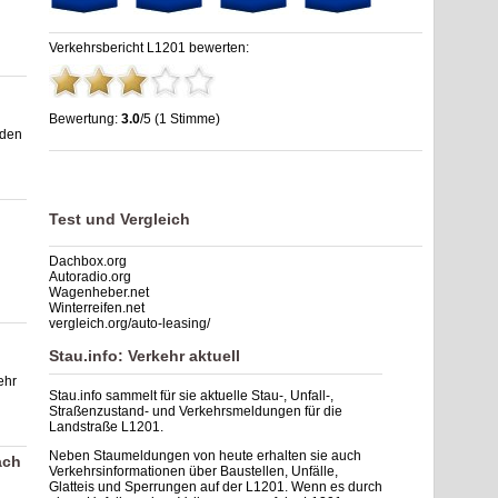
Verkehrsbericht L1201 bewerten:
Bewertung:
3.0
/5 (1 Stimme)
iden
Stau L1201: Unfälle, Sperrung & Baustellen | Staumelder
L1201
,
3.0
out of
5
based on
1
ratings
Test und Vergleich
Dachbox.org
Autoradio.org
Wagenheber.net
Winterreifen.net
vergleich.org/auto-leasing/
Stau.info: Verkehr aktuell
ehr
Stau.info sammelt für sie aktuelle Stau-, Unfall-,
Straßenzustand- und Verkehrsmeldungen für die
Landstraße L1201.
Neben Staumeldungen von heute erhalten sie auch
ach
Verkehrsinformationen über Baustellen, Unfälle,
Glatteis und Sperrungen auf der L1201. Wenn es durch