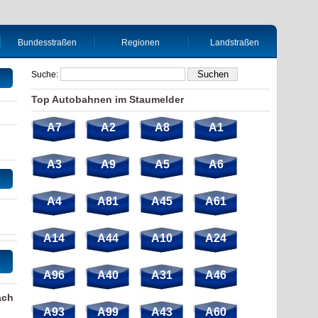
Bundesstraßen
Regionen
Landstraßen
Suche:
Top Autobahnen im Staumelder
A7
A2
A8
A1
A3
A9
A5
A6
A4
A81
A45
A61
A14
A44
A10
A24
A96
A40
A31
A46
ach
A93
A99
A43
A60