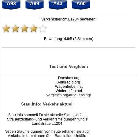
A93
A99
A43
A60
Verkehrsbericht L1204 bewerten:
Bewertung:
4.0
/5 (2 Stimmen)
Stau L1204: Unfälle, Sperrung & Baustellen | Staumelder L1204
,
4.0
out of
5
based on
2
ratings
Test und Vergleich
Dachbox.org
Autoradio.org
Wagenheber.net
Winterreifen.net
vergleich.org/auto-leasing/
Stau.info: Verkehr aktuell
Stau.info sammelt für sie aktuelle Stau-, Unfall-,
Straßenzustand- und Verkehrsmeldungen für die
Landstraße L1204.
Neben Staumeldungen von heute erhalten sie auch
Verkehrsinformationen über Baustellen, Unfälle,