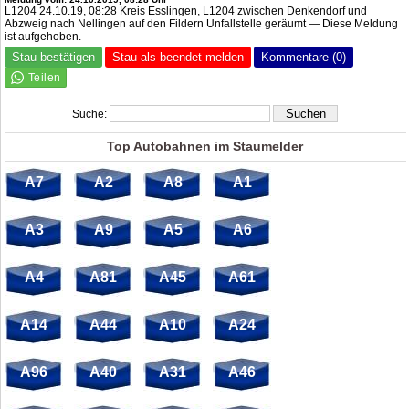
L1204 24.10.19, 08:28 Kreis Esslingen, L1204 zwischen Denkendorf und
Abzweig nach Nellingen auf den Fildern Unfallstelle geräumt — Diese Meldung
ist aufgehoben. —
Stau bestätigen
Stau als beendet melden
Kommentare (0)
Suche:
Top Autobahnen im Staumelder
A7
A2
A8
A1
A3
A9
A5
A6
A4
A81
A45
A61
A14
A44
A10
A24
A96
A40
A31
A46