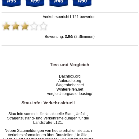
A93
A99
A43
A60
Verkehrsbericht L121 bewerten:
Bewertung:
3.0
/5 (2 Stimmen)
Stau L121: Unfälle, Sperrung & Baustellen | Staumelder L121
,
3.0
out of
5
based
on
2
ratings
Test und Vergleich
Dachbox.org
Autoradio.org
Wagenheber.net
Winterreifen.net
vergleich.org/auto-leasing/
Stau.info: Verkehr aktuell
Stau.info sammelt für sie aktuelle Stau-, Unfall-,
Straßenzustand- und Verkehrsmeldungen für die
Landstraße L121.
Neben Staumeldungen von heute erhalten sie auch
Verkehrsinformationen über Baustellen, Unfälle,