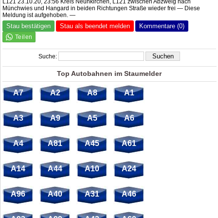
L121 23.10.20, 23:56 Kreis Neunkirchen, L121 zwischen Abzweig nach
Münchwies und Hangard in beiden Richtungen Straße wieder frei — Diese
Meldung ist aufgehoben. —
Stau bestätigen
Stau als beendet melden
Kommentare (0)
Suche:
Top Autobahnen im Staumelder
A7
A2
A8
A1
A3
A9
A5
A6
A4
A81
A45
A61
A14
A44
A10
A24
A96
A40
A31
A46