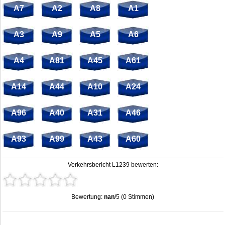
A7
A2
A8
A1
A3
A9
A5
A6
A4
A81
A45
A61
A14
A44
A10
A24
A96
A40
A31
A46
A93
A99
A43
A60
Verkehrsbericht L1239 bewerten:
Bewertung:
nan
/5 (0 Stimmen)
Stau L1239: Unfälle, Sperrung & Baustellen | Staumelder L1239
,
nan
out of
5
based on
0
ratings