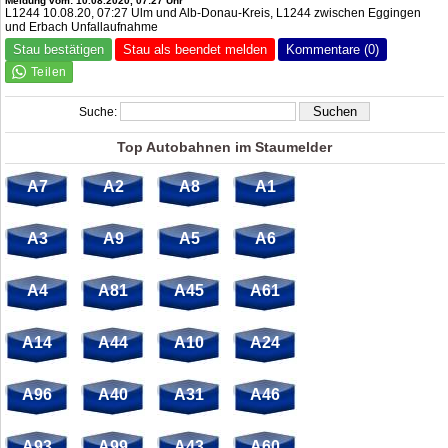
Meldung vom: 10.08.2020, 07:27 Uhr
L1244 10.08.20, 07:27 Ulm und Alb-Donau-Kreis, L1244 zwischen Eggingen
und Erbach Unfallaufnahme
Stau bestätigen
Stau als beendet melden
Kommentare (0)
Suche:
Top Autobahnen im Staumelder
A7
A2
A8
A1
A3
A9
A5
A6
A4
A81
A45
A61
A14
A44
A10
A24
A96
A40
A31
A46
A93
A99
A43
A60