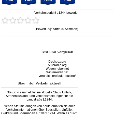
Verkehrsbericht L1244 bewerten:
Bewertung:
nan
/5 (0 Stimmen)
Stau L1244: Unfälle, Sperrung & Baustellen | Staumelder L1244
,
nan
out of
5
based on
0
ratings
Test und Vergleich
Dachbox.org
Autoradio.org
Wagenheber.net
Winterreifen.net
vergleich.org/auto-leasing/
Stau.info: Verkehr aktuell
Stau.info sammelt für sie aktuelle Stau-, Unfall-,
Straßenzustand- und Verkehrsmeldungen für die
Landstraße L1244.
Neben Staumeldungen von heute erhalten sie auch
Verkehrsinformationen über Baustellen, Unfälle,
Glatteis und Sperrungen auf der L1244. Wenn es durch