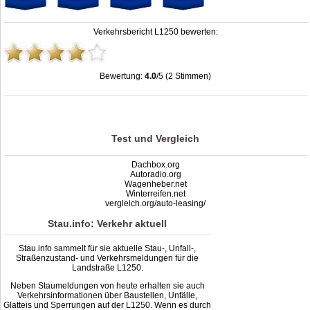
Verkehrsbericht L1250 bewerten:
Bewertung:
4.0
/5 (2 Stimmen)
Stau L1250: Unfälle, Sperrung & Baustellen | Staumelder L1250
,
4.0
out of
5
based on
2
ratings
Test und Vergleich
Dachbox.org
Autoradio.org
Wagenheber.net
Winterreifen.net
vergleich.org/auto-leasing/
Stau.info: Verkehr aktuell
Stau.info sammelt für sie aktuelle Stau-, Unfall-,
Straßenzustand- und Verkehrsmeldungen für die
Landstraße L1250.
Neben Staumeldungen von heute erhalten sie auch
Verkehrsinformationen über Baustellen, Unfälle,
Glatteis und Sperrungen auf der L1250. Wenn es durch