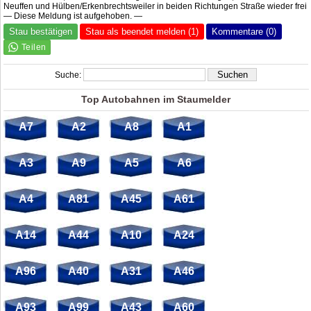
Neuffen und Hülben/Erkenbrechtsweiler in beiden Richtungen Straße wieder frei
— Diese Meldung ist aufgehoben. —
Stau bestätigen
Stau als beendet melden (1)
Kommentare (0)
Suche:
Top Autobahnen im Staumelder
A7
A2
A8
A1
A3
A9
A5
A6
A4
A81
A45
A61
A14
A44
A10
A24
A96
A40
A31
A46
A93
A99
A43
A60