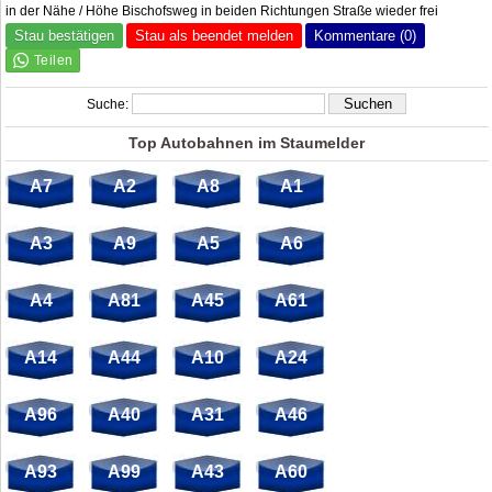
in der Nähe / Höhe Bischofsweg in beiden Richtungen Straße wieder frei
Stau bestätigen
Stau als beendet melden
Kommentare (0)
Suche:
Top Autobahnen im Staumelder
A7
A2
A8
A1
A3
A9
A5
A6
A4
A81
A45
A61
A14
A44
A10
A24
A96
A40
A31
A46
A93
A99
A43
A60