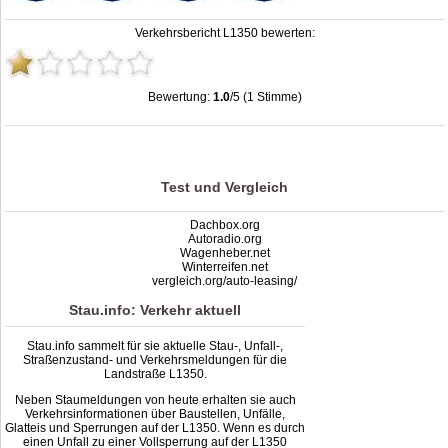
Verkehrsbericht L1350 bewerten:
Bewertung:
1.0
/5 (1 Stimme)
Stau L1350: Unfälle, Sperrung & Baustellen | Staumelder L1350
,
1.0
out of
5
based on
1
ratings
Test und Vergleich
Dachbox.org
Autoradio.org
Wagenheber.net
Winterreifen.net
vergleich.org/auto-leasing/
Stau.info: Verkehr aktuell
Stau.info sammelt für sie aktuelle Stau-, Unfall-,
Straßenzustand- und Verkehrsmeldungen für die
Landstraße L1350.
Neben Staumeldungen von heute erhalten sie auch
Verkehrsinformationen über Baustellen, Unfälle,
Glatteis und Sperrungen auf der L1350. Wenn es durch
einen Unfall zu einer Vollsperrung auf der L1350