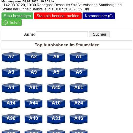
Meldung vom: 08.07.2020, 10:30 Uhr
L142 08.07.20, 10:30 Radegast, Dessauer Straße zwischen Sandberg und
Straße der Einheit Baustelle, bis 10.07.2020 23:59 Uhr
Stau bestätigen
Stau als beendet melden
Kommentare (0)
Suche:
Top Autobahnen im Staumelder
A7
A2
A8
A1
A3
A9
A5
A6
A4
A81
A45
A61
A14
A44
A10
A24
A96
A40
A31
A46