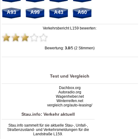
A93
A99
A43
A60
Verkehrsbericht L159 bewerten:
Bewertung:
3.0
/5 (2 Stimmen)
Stau L159: Unfälle, Sperrung & Baustellen | Staumelder L159
,
3.0
out of
5
based
on
2
ratings
Test und Vergleich
Dachbox.org
Autoradio.org
Wagenheber.net
Winterreifen.net
vergleich.org/auto-leasing/
Stau.info: Verkehr aktuell
Stau.info sammelt für sie aktuelle Stau-, Unfall-,
Straßenzustand- und Verkehrsmeldungen für die
Landstraße L159.