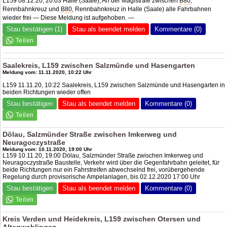
L159 08.12.20, 20:03 Halle (Saale), An der Magistrale zwischen
B80
,
Rennbahnkreuz und
B80
, Rennbahnkreuz in Halle (Saale) alle Fahrbahnen
wieder frei — Diese Meldung ist aufgehoben. —
Stau bestätigen (1)
Stau als beendet melden
Kommentare (0)
Saalekreis, L159 zwischen Salzmünde und Hasengarten
Meldung vom: 11.11.2020, 10:22 Uhr
L159 11.11.20, 10:22 Saalekreis, L159 zwischen Salzmünde und Hasengarten in
beiden Richtungen wieder offen
Stau bestätigen
Stau als beendet melden
Kommentare (0)
Dölau, Salzmünder Straße zwischen Imkerweg und
Neuragoczystraße
Meldung vom: 10.11.2020, 19:00 Uhr
L159 10.11.20, 19:00 Dölau, Salzmünder Straße zwischen Imkerweg und
Neuragoczystraße Baustelle, Verkehr wird über die Gegenfahrbahn geleitet, für
beide Richtungen nur ein Fahrstreifen abwechselnd frei, vorübergehende
Regelung durch provisorische Ampelanlagen, bis 02.12.2020 17:00 Uhr
Stau bestätigen
Stau als beendet melden
Kommentare (0)
Kreis Verden und Heidekreis, L159 zwischen Otersen und