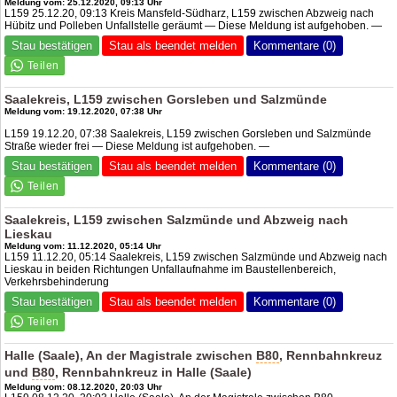
Meldung vom: 25.12.2020, 09:13 Uhr
L159 25.12.20, 09:13 Kreis Mansfeld-Südharz, L159 zwischen Abzweig nach
Hübitz und Polleben Unfallstelle geräumt — Diese Meldung ist aufgehoben. —
Stau bestätigen
Stau als beendet melden
Kommentare (0)
Saalekreis, L159 zwischen Gorsleben und Salzmünde
Meldung vom: 19.12.2020, 07:38 Uhr
L159 19.12.20, 07:38 Saalekreis, L159 zwischen Gorsleben und Salzmünde
Straße wieder frei — Diese Meldung ist aufgehoben. —
Stau bestätigen
Stau als beendet melden
Kommentare (0)
Saalekreis, L159 zwischen Salzmünde und Abzweig nach
Lieskau
Meldung vom: 11.12.2020, 05:14 Uhr
L159 11.12.20, 05:14 Saalekreis, L159 zwischen Salzmünde und Abzweig nach
Lieskau in beiden Richtungen Unfallaufnahme im Baustellenbereich,
Verkehrsbehinderung
Stau bestätigen
Stau als beendet melden
Kommentare (0)
Halle (Saale), An der Magistrale zwischen
B80
, Rennbahnkreuz
und
B80
, Rennbahnkreuz in Halle (Saale)
Meldung vom: 08.12.2020, 20:03 Uhr