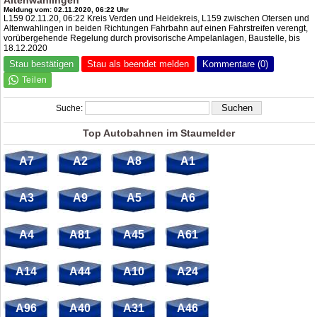
Altenwahlingen
Meldung vom: 02.11.2020, 06:22 Uhr
L159 02.11.20, 06:22 Kreis Verden und Heidekreis, L159 zwischen Otersen und
Altenwahlingen in beiden Richtungen Fahrbahn auf einen Fahrstreifen verengt,
vorübergehende Regelung durch provisorische Ampelanlagen, Baustelle, bis
18.12.2020
Stau bestätigen
Stau als beendet melden
Kommentare (0)
Suche:
Top Autobahnen im Staumelder
A7
A2
A8
A1
A3
A9
A5
A6
A4
A81
A45
A61
A14
A44
A10
A24
A96
A40
A31
A46