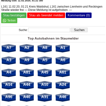
Meldung vom: 11.02.2020, 01:21 Uhr
L161 11.02.20, 01:21 Kreis Waldshut, L161 zwischen Lienheim und Reckingen
Straße wieder frei — Diese Meldung ist aufgehoben. —
Stau bestätigen
Stau als beendet melden
Kommentare (0)
Suche:
Top Autobahnen im Staumelder
A7
A2
A8
A1
A3
A9
A5
A6
A4
A81
A45
A61
A14
A44
A10
A24
A96
A40
A31
A46