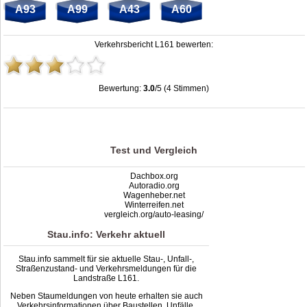
A93
A99
A43
A60
Verkehrsbericht L161 bewerten:
Bewertung:
3.0
/5 (4 Stimmen)
Stau L161: Unfälle, Sperrung & Baustellen | Staumelder L161
,
3.0
out of
5
based
on
4
ratings
Test und Vergleich
Dachbox.org
Autoradio.org
Wagenheber.net
Winterreifen.net
vergleich.org/auto-leasing/
Stau.info: Verkehr aktuell
Stau.info sammelt für sie aktuelle Stau-, Unfall-,
Straßenzustand- und Verkehrsmeldungen für die
Landstraße L161.
Neben Staumeldungen von heute erhalten sie auch
Verkehrsinformationen über Baustellen, Unfälle,