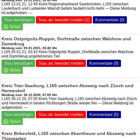
Meldung vom: 12.01.2021, 12:45 Uhr
L165 12.01.21, 12:45 Kreis Regionalverband Saarbrücken, L165 zwischen
Lauterbach und Ludweiler-Warndt Gefahr besteht nicht mehr — Diese Meldung
ist aufgehoben. —
Stau bestätigen
Stau als beendet melden (1)
Kommentare (0)
Kreis Ostprignitz-Ruppin, Dorfstraße zwischen Walchow und
Dammkrug
Meldung vom: 05.01.2021, 03:42 Uhr
L165 05.01.21, 03:42 Kreis Ostprignitz-Ruppin, Dorfstraße zwischen Walchow
und Dammkrug angefahrenes Tier
Stau bestätigen
Stau als beendet melden
Kommentare (0)
Kreis Trier-Saarburg, L165 zwischen Abzweig nach Züsch und
Hermeskeil
Meldung vom: 30.12.2020, 07:05 Uhr
L165 30.12.20, 07:05 Kreis Trier-Saarburg, L165 zwischen Abzweig nach Züsch
und Hermeskeil in beiden Richtungen Straße wieder frei — Diese Meldung ist
aufgehoben. —
Stau bestätigen
Stau als beendet melden
Kommentare (0)
Kreis Birkenfeld, L165 zwischen Abentheuer und Abzweig nach
Thiergarten