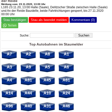
der Reide
Meldung vom: 23.11.2020, 13:00 Uhr
L165 23.11.20, 13:00 Halle (Saale), Delitzscher Straße zwischen Halle (Saale)
und An der Reide Baustelle, beide Fahrtrichtungen gesperrt, bis 27.11.2020
00:00 Uhr
Stau bestätigen
Stau als beendet melden
Kommentare (0)
Suche:
Top Autobahnen im Staumelder
A7
A2
A8
A1
A3
A9
A5
A6
A4
A81
A45
A61
A14
A44
A10
A24
A96
A40
A31
A46