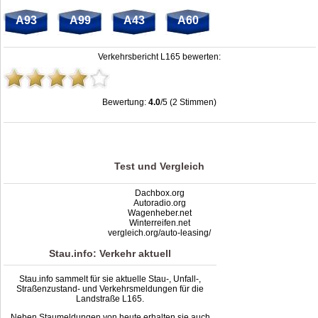
A93
A99
A43
A60
Verkehrsbericht L165 bewerten:
Bewertung:
4.0
/5 (2 Stimmen)
Stau L165: Unfälle, Sperrung & Baustellen | Staumelder L165
,
4.0
out of
5
based
on
2
ratings
Test und Vergleich
Dachbox.org
Autoradio.org
Wagenheber.net
Winterreifen.net
vergleich.org/auto-leasing/
Stau.info: Verkehr aktuell
Stau.info sammelt für sie aktuelle Stau-, Unfall-,
Straßenzustand- und Verkehrsmeldungen für die
Landstraße L165.
Neben Staumeldungen von heute erhalten sie auch