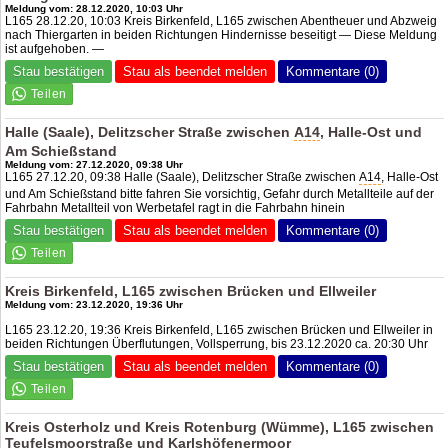
Meldung vom: 28.12.2020, 10:03 Uhr
L165 28.12.20, 10:03 Kreis Birkenfeld, L165 zwischen Abentheuer und Abzweig
nach Thiergarten in beiden Richtungen Hindernisse beseitigt — Diese Meldung
ist aufgehoben. —
Stau bestätigen
Stau als beendet melden
Kommentare (0)
Halle (Saale), Delitzscher Straße zwischen
A14
, Halle-Ost und
Am Schießstand
Meldung vom: 27.12.2020, 09:38 Uhr
L165 27.12.20, 09:38 Halle (Saale), Delitzscher Straße zwischen
A14
, Halle-Ost
und Am Schießstand bitte fahren Sie vorsichtig, Gefahr durch Metallteile auf der
Fahrbahn Metallteil von Werbetafel ragt in die Fahrbahn hinein
Stau bestätigen
Stau als beendet melden
Kommentare (0)
Kreis Birkenfeld, L165 zwischen Brücken und Ellweiler
Meldung vom: 23.12.2020, 19:36 Uhr
L165 23.12.20, 19:36 Kreis Birkenfeld, L165 zwischen Brücken und Ellweiler in
beiden Richtungen Überflutungen, Vollsperrung, bis 23.12.2020 ca. 20:30 Uhr
Stau bestätigen
Stau als beendet melden
Kommentare (0)
Kreis Osterholz und Kreis Rotenburg (Wümme), L165 zwischen
Teufelsmoorstraße und Karlshöfenermoor