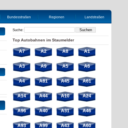
Bundesstraßen
Regionen
Landstraßen
Suche:
Top Autobahnen im Staumelder
A7
A2
A8
A1
A3
A9
A5
A6
A4
A81
A45
A61
A14
A44
A10
A24
A96
A40
A31
A46
A93
A99
A43
A60