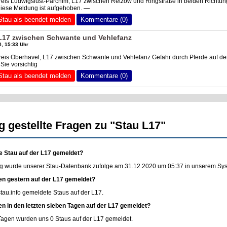
reis Ludwigslust-Parchim, L17 zwischen Retzow und Ringstraße in beiden Richtu
Diese Meldung ist aufgehoben. —
Stau als beendet melden
Kommentare (0)
 L17 zwischen Schwante und Vehlefanz
, 15:33 Uhr
reis Oberhavel, L17 zwischen Schwante und Vehlefanz Gefahr durch Pferde auf de
Sie vorsichtig
Stau als beendet melden
Kommentare (0)
g gestellte Fragen zu "Stau L17"
e Stau auf der L17 gemeldet?
g wurde unserer Stau-Datenbank zufolge am 31.12.2020 um 05:37 in unserem Syste
en gestern auf der L17 gemeldet?
stau.info
gemeldete Staus auf der L17.
en in den letzten sieben Tagen auf der L17 gemeldet?
 Tagen wurden uns 0 Staus auf der L17 gemeldet.