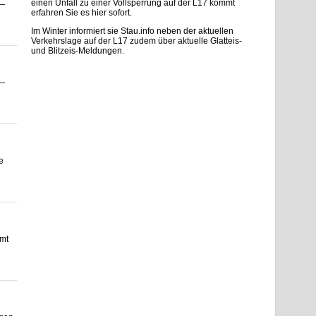
einen Unfall zu einer Vollsperrung auf der L17 kommt
 —
erfahren Sie es hier sofort.
Im Winter informiert sie Stau.info neben der aktuellen
Verkehrslage auf der L17 zudem über aktuelle Glatteis-
und Blitzeis-Meldungen.
 —
e
umt