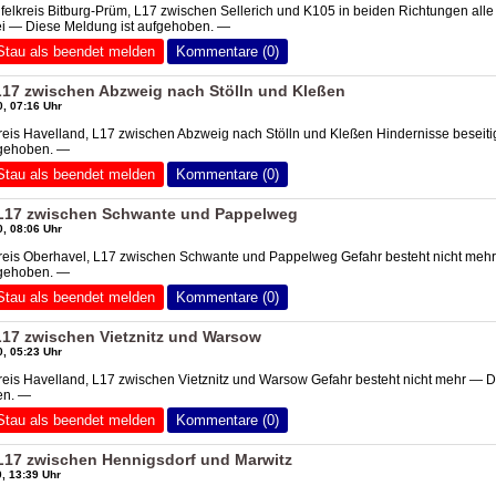
ifelkreis Bitburg-Prüm, L17 zwischen Sellerich und K105 in beiden Richtungen alle
ei — Diese Meldung ist aufgehoben. —
Stau als beendet melden
Kommentare (0)
 L17 zwischen Abzweig nach Stölln und Kleßen
, 07:16 Uhr
reis Havelland, L17 zwischen Abzweig nach Stölln und Kleßen Hindernisse beseiti
fgehoben. —
Stau als beendet melden
Kommentare (0)
 L17 zwischen Schwante und Pappelweg
, 08:06 Uhr
Kreis Oberhavel, L17 zwischen Schwante und Pappelweg Gefahr besteht nicht meh
fgehoben. —
Stau als beendet melden
Kommentare (0)
L17 zwischen Vietznitz und Warsow
, 05:23 Uhr
reis Havelland, L17 zwischen Vietznitz und Warsow Gefahr besteht nicht mehr — 
en. —
Stau als beendet melden
Kommentare (0)
 L17 zwischen Hennigsdorf und Marwitz
, 13:39 Uhr