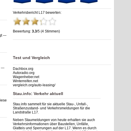
Verkehrsbericht L17 bewerten:
Bewertung:
3.3
/5 (4 Stimmen)
gt —
Stau L17: Unfälle, Sperrung & Baustellen | Staumelder L17
,
3.3
out of
5
based on
4
ratings
Test und Vergleich
r —
Dachbox.org
Autoradio.org
Wagenheber.net
Winterreifen.net
vergleich.org/auto-leasing/
Stau.info: Verkehr aktuell
Diese
Stau.info sammelt für sie aktuelle Stau-, Unfall-,
Straßenzustand- und Verkehrsmeldungen für die
Landstraße L17.
Neben Staumeldungen von heute erhalten sie auch
Verkehrsinformationen über Baustellen, Unfälle,
Glatteis und Sperrungen auf der L17. Wenn es durch