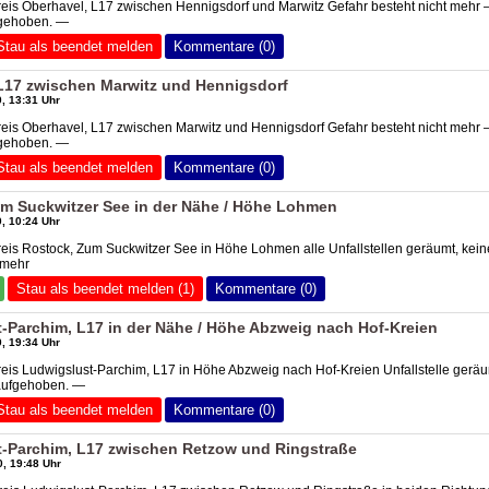
reis Oberhavel, L17 zwischen Hennigsdorf und Marwitz Gefahr besteht nicht mehr
fgehoben. —
Stau als beendet melden
Kommentare (0)
 L17 zwischen Marwitz und Hennigsdorf
, 13:31 Uhr
reis Oberhavel, L17 zwischen Marwitz und Hennigsdorf Gefahr besteht nicht mehr
fgehoben. —
Stau als beendet melden
Kommentare (0)
um Suckwitzer See in der Nähe / Höhe Lohmen
, 10:24 Uhr
reis Rostock, Zum Suckwitzer See in Höhe Lohmen alle Unfallstellen geräumt, kein
 mehr
Stau als beendet melden (1)
Kommentare (0)
-Parchim, L17 in der Nähe / Höhe Abzweig nach Hof-Kreien
, 19:34 Uhr
reis Ludwigslust-Parchim, L17 in Höhe Abzweig nach Hof-Kreien Unfallstelle gerä
aufgehoben. —
Stau als beendet melden
Kommentare (0)
t-Parchim, L17 zwischen Retzow und Ringstraße
, 19:48 Uhr