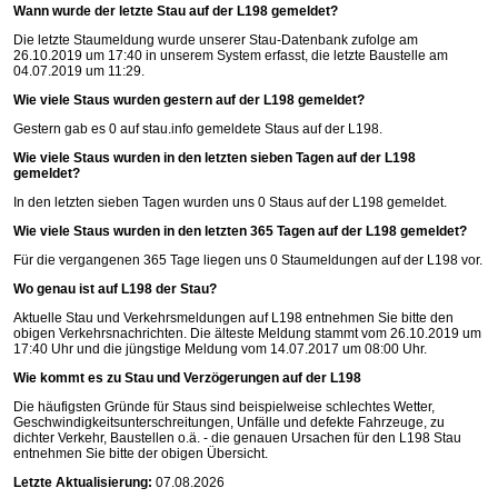
Wann wurde der letzte Stau auf der L198 gemeldet?
Die letzte Staumeldung wurde unserer Stau-Datenbank zufolge am
26.10.2019 um 17:40 in unserem System erfasst, die letzte Baustelle am
04.07.2019 um 11:29.
Wie viele Staus wurden gestern auf der L198 gemeldet?
Gestern gab es 0 auf
stau.info
gemeldete Staus auf der L198.
Wie viele Staus wurden in den letzten sieben Tagen auf der L198
gemeldet?
In den letzten sieben Tagen wurden uns 0 Staus auf der L198 gemeldet.
Wie viele Staus wurden in den letzten 365 Tagen auf der L198 gemeldet?
Für die vergangenen 365 Tage liegen uns 0 Staumeldungen auf der L198 vor.
Wo genau ist auf L198 der Stau?
Aktuelle Stau und Verkehrsmeldungen auf L198 entnehmen Sie bitte den
obigen Verkehrsnachrichten. Die älteste Meldung stammt vom 26.10.2019 um
17:40 Uhr und die jüngstige Meldung vom 14.07.2017 um 08:00 Uhr.
Wie kommt es zu Stau und Verzögerungen auf der L198
Die häufigsten Gründe für Staus sind beispielweise schlechtes Wetter,
Geschwindigkeitsunterschreitungen, Unfälle und defekte Fahrzeuge, zu
dichter Verkehr, Baustellen o.ä. - die genauen Ursachen für den L198 Stau
entnehmen Sie bitte der obigen Übersicht.
Letzte Aktualisierung:
07.08.2026