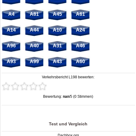
A4
A81
A45
A61
A14
A44
A10
A24
A96
A40
A31
A46
A93
A99
A43
A60
Verkehrsbericht L198 bewerten:
Bewertung:
nan
/5 (0 Stimmen)
Stau L198: Unfälle, Sperrung & Baustellen | Staumelder L198
,
nan
out of
5
based on
0
ratings
Test und Vergleich
Dachbox.org