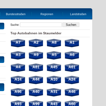
Bundesstraßen
Regionen
Landstraßen
Suche:
Top Autobahnen im Staumelder
A7
A2
A8
A1
A3
A9
A5
A6
A4
A81
A45
A61
A14
A44
A10
A24
A96
A40
A31
A46
A93
A99
A43
A60