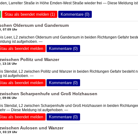
den, Larrelter Straße in Höhe Emden-West Straße wieder frei — Diese Meldung ist
Stau als beendet melden (1)
Kommentare (0)
wischen Oldersum und Gandersum
, 07:09 Uhr
eis Leer, L2 zwischen Oldersum und Gandersum in beiden Richtungen Gefahr best
eldung ist aufgehoben. —
Stau als beendet melden
Kommentare (0)
 zwischen Pollitz und Wanzer
, 13:16 Uhr
eis Stendal, L2 zwischen Pollitz und Wanzer in beiden Richtungen Gefahr besteht n
 ist aufgehoben. —
Stau als beendet melden
Kommentare (0)
2 zwischen Scharpenhufe und Groß Holzhausen
, 09:06 Uhr
eis Stendal, L2 zwischen Scharpenhufe und Groß Holzhausen in beiden Richtunge
 mehr — Diese Meldung ist aufgehoben. —
Stau als beendet melden
Kommentare (0)
2 zwischen Aulosen und Wanzer
, 03:19 Uhr