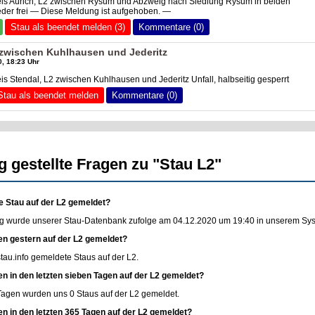
reis Aurich, L2 zwischen Rysum und Abzweig nach Siedlung Rysum in beiden
der frei — Diese Meldung ist aufgehoben. —
Stau als beendet melden (3)
Kommentare (0)
2 zwischen Kuhlhausen und Jederitz
, 18:23 Uhr
is Stendal, L2 zwischen Kuhlhausen und Jederitz Unfall, halbseitig gesperrt
Stau als beendet melden
Kommentare (0)
g gestellte Fragen zu "Stau L2"
e Stau auf der L2 gemeldet?
g wurde unserer Stau-Datenbank zufolge am 04.12.2020 um 19:40 in unserem Syste
en gestern auf der L2 gemeldet?
stau.info
gemeldete Staus auf der L2.
en in den letzten sieben Tagen auf der L2 gemeldet?
 Tagen wurden uns 0 Staus auf der L2 gemeldet.
en in den letzten 365 Tagen auf der L2 gemeldet?