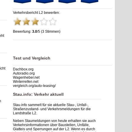
Verkehrsbericht L2 bewerten:
Bewertung:
3.0
/5 (3 Stimmen)
eht
Stau L2: Unfälle, Sperrung & Baustellen | Staumelder L2
,
3.0
out of
5
based on
3
ratings
Test und Vergleich
icht
Dachbox.org
Autoradio.org
Wagenheber.net
Winterreifen.net
vergleich.org/auto-leasing/
Stau.info: Verkehr aktuell
n
Stau.info sammelt für sie aktuelle Stau-, Unfall-,
Straßenzustand- und Verkehrsmeldungen für die
Landstraße L2.
Neben Staumeldungen von heute erhalten sie auch
Verkehrsinformationen über Baustellen, Unfälle,
Glatteis und Sperrungen auf der L2. Wenn es durch