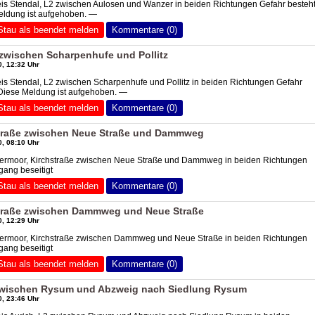
eis Stendal, L2 zwischen Aulosen und Wanzer in beiden Richtungen Gefahr besteh
eldung ist aufgehoben. —
Stau als beendet melden
Kommentare (0)
 zwischen Scharpenhufe und Pollitz
, 12:32 Uhr
eis Stendal, L2 zwischen Scharpenhufe und Pollitz in beiden Richtungen Gefahr
 Diese Meldung ist aufgehoben. —
Stau als beendet melden
Kommentare (0)
straße zwischen Neue Straße und Dammweg
, 08:10 Uhr
eermoor, Kirchstraße zwischen Neue Straße und Dammweg in beiden Richtungen
ang beseitigt
Stau als beendet melden
Kommentare (0)
straße zwischen Dammweg und Neue Straße
, 12:29 Uhr
eermoor, Kirchstraße zwischen Dammweg und Neue Straße in beiden Richtungen
ang beseitigt
Stau als beendet melden
Kommentare (0)
 zwischen Rysum und Abzweig nach Siedlung Rysum
, 23:46 Uhr