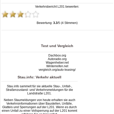
Verkehrsbericht L201 bewerten:
Bewertung:
3.3
/5 (4 Stimmen)
Stau L201: Unfälle, Sperrung & Baustellen | Staumelder L201
,
3.3
out of
5
based
on
4
ratings
Test und Vergleich
Dachbox.org
Autoradio.org
Wagenheber.net
Winterreifen.net
vergleich.org/auto-leasing/
Stau.info: Verkehr aktuell
Stau.info sammelt für sie aktuelle Stau-, Unfall-,
Straßenzustand- und Verkehrsmeldungen für die
Landstraße L201.
Neben Staumeldungen von heute erhalten sie auch
Verkehrsinformationen über Baustellen, Unfälle,
Glatteis und Sperrungen auf der L201. Wenn es durch
einen Unfall zu einer Vollsperrung auf der L201 kommt