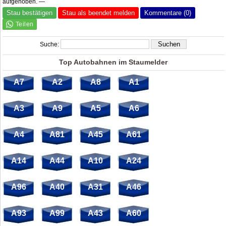
aufgehoben. —
Stau bestätigen
Stau als beendet melden
Kommentare (0)
Suche:
Top Autobahnen im Staumelder
A7
A2
A8
A1
A3
A9
A5
A6
A4
A81
A45
A61
A14
A44
A10
A24
A96
A40
A31
A46
A93
A99
A43
A60