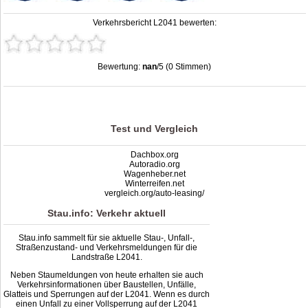
Verkehrsbericht L2041 bewerten:
Bewertung:
nan
/5 (0 Stimmen)
Stau L2041: Unfälle, Sperrung & Baustellen | Staumelder L2041
,
nan
out of
5
based on
0
ratings
Test und Vergleich
Dachbox.org
Autoradio.org
Wagenheber.net
Winterreifen.net
vergleich.org/auto-leasing/
Stau.info: Verkehr aktuell
Stau.info sammelt für sie aktuelle Stau-, Unfall-,
Straßenzustand- und Verkehrsmeldungen für die
Landstraße L2041.
Neben Staumeldungen von heute erhalten sie auch
Verkehrsinformationen über Baustellen, Unfälle,
Glatteis und Sperrungen auf der L2041. Wenn es durch
einen Unfall zu einer Vollsperrung auf der L2041