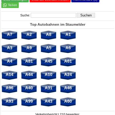
Suche:
Top Autobahnen im Staumelder
A7
A2
A8
A1
A3
A9
A5
A6
A4
A81
A45
A61
A14
A44
A10
A24
A96
A40
A31
A46
A93
A99
A43
A60
Verkehrsbericht L210 bewerten: