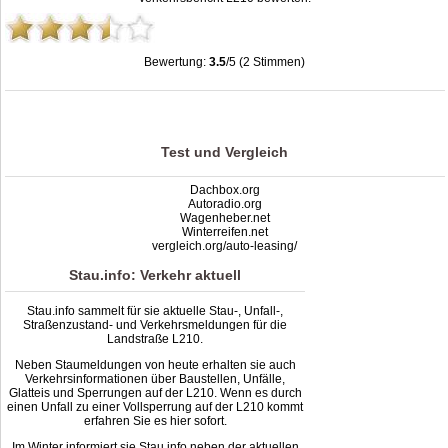
Bewertung:
3.5
/5 (2 Stimmen)
Stau L210: Unfälle, Sperrung & Baustellen | Staumelder L210
,
3.5
out of
5
based
on
2
ratings
Test und Vergleich
Dachbox.org
Autoradio.org
Wagenheber.net
Winterreifen.net
vergleich.org/auto-leasing/
Stau.info: Verkehr aktuell
Stau.info sammelt für sie aktuelle Stau-, Unfall-,
Straßenzustand- und Verkehrsmeldungen für die
Landstraße L210.
Neben Staumeldungen von heute erhalten sie auch
Verkehrsinformationen über Baustellen, Unfälle,
Glatteis und Sperrungen auf der L210. Wenn es durch
einen Unfall zu einer Vollsperrung auf der L210 kommt
erfahren Sie es hier sofort.
Im Winter informiert sie Stau.info neben der aktuellen