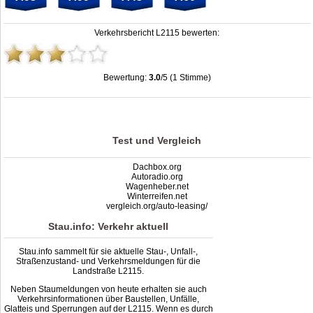
Verkehrsbericht L2115 bewerten:
Bewertung:
3.0
/5 (1 Stimme)
Stau L2115: Unfälle, Sperrung & Baustellen | Staumelder L2115
,
3.0
out of
5
based on
1
ratings
Test und Vergleich
Dachbox.org
Autoradio.org
Wagenheber.net
Winterreifen.net
vergleich.org/auto-leasing/
Stau.info: Verkehr aktuell
Stau.info sammelt für sie aktuelle Stau-, Unfall-,
Straßenzustand- und Verkehrsmeldungen für die
Landstraße L2115.
Neben Staumeldungen von heute erhalten sie auch
Verkehrsinformationen über Baustellen, Unfälle,
Glatteis und Sperrungen auf der L2115. Wenn es durch