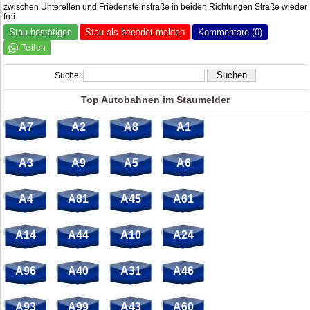
zwischen Unterellen und Friedensteinstraße in beiden Richtungen Straße wieder
frei
Stau bestätigen
Stau als beendet melden
Kommentare (0)
Suche:
Top Autobahnen im Staumelder
A7
A2
A8
A1
A3
A9
A5
A6
A4
A81
A45
A61
A14
A44
A10
A24
A96
A40
A31
A46
A93
A99
A43
A60