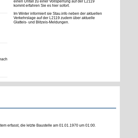
einen Unfall zu einer Vollsperrung auf der L2119
kommt erfahren Sie es hier sofort.
Im Winter informiert sie Stau.info neben der aktuellen
Verkehrslage auf der L2119 zudem über aktuelle
Glatteis- und Blitzeis-Meldungen.
 nach
m erfasst, die letzte Baustelle am 01.01.1970 um 01:00.