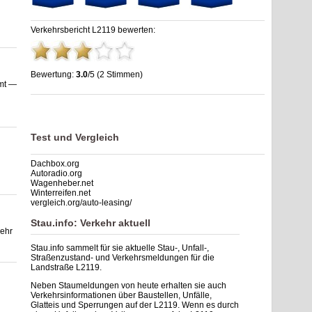
Verkehrsbericht L2119 bewerten:
Bewertung:
3.0
/5 (2 Stimmen)
mt —
Stau L2119: Unfälle, Sperrung & Baustellen | Staumelder
L2119
,
3.0
out of
5
based on
2
ratings
Test und Vergleich
Dachbox.org
Autoradio.org
Wagenheber.net
Winterreifen.net
vergleich.org/auto-leasing/
Stau.info: Verkehr aktuell
mehr
Stau.info sammelt für sie aktuelle Stau-, Unfall-,
Straßenzustand- und Verkehrsmeldungen für die
Landstraße L2119.
Neben Staumeldungen von heute erhalten sie auch
Verkehrsinformationen über Baustellen, Unfälle,
Glatteis und Sperrungen auf der L2119. Wenn es durch