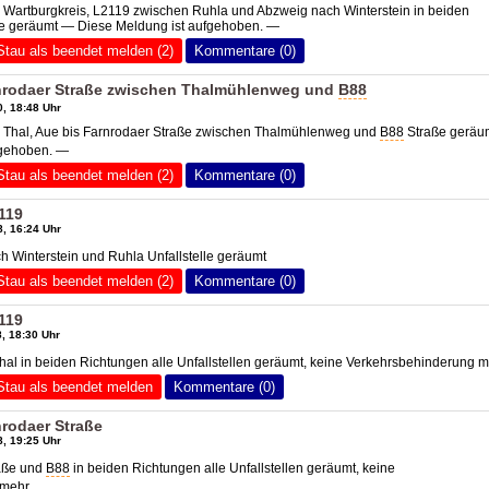
 Wartburgkreis, L2119 zwischen Ruhla und Abzweig nach Winterstein in beiden
lle geräumt — Diese Meldung ist aufgehoben. —
Stau als beendet melden (2)
Kommentare (0)
rnrodaer Straße zwischen Thalmühlenweg und
B88
, 18:48 Uhr
8 Thal, Aue bis Farnrodaer Straße zwischen Thalmühlenweg und
B88
Straße geräu
fgehoben. —
Stau als beendet melden (2)
Kommentare (0)
119
, 16:24 Uhr
 Winterstein und Ruhla Unfallstelle geräumt
Stau als beendet melden (2)
Kommentare (0)
119
, 18:30 Uhr
al in beiden Richtungen alle Unfallstellen geräumt, keine Verkehrsbehinderung 
Stau als beendet melden
Kommentare (0)
nrodaer Straße
, 19:25 Uhr
aße und
B88
in beiden Richtungen alle Unfallstellen geräumt, keine
 mehr