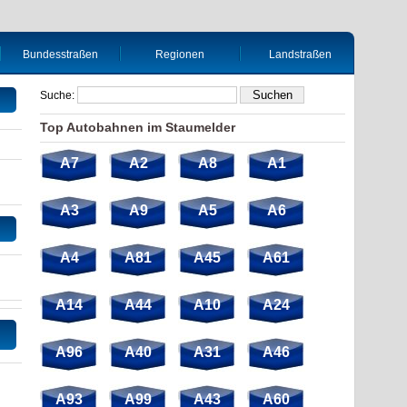
Bundesstraßen
Regionen
Landstraßen
Suche:
Top Autobahnen im Staumelder
A7
A2
A8
A1
A3
A9
A5
A6
A4
A81
A45
A61
A14
A44
A10
A24
A96
A40
A31
A46
A93
A99
A43
A60