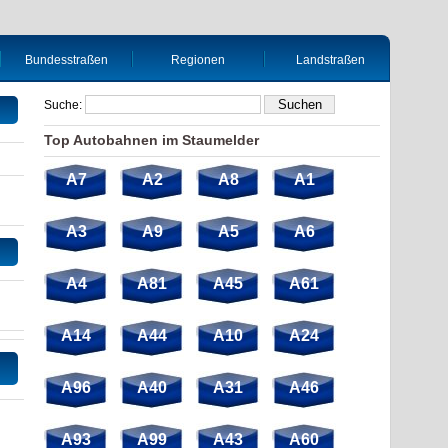
Bundesstraßen
Regionen
Landstraßen
Suche:
Top Autobahnen im Staumelder
A7
A2
A8
A1
A3
A9
A5
A6
A4
A81
A45
A61
A14
A44
A10
A24
A96
A40
A31
A46
A93
A99
A43
A60