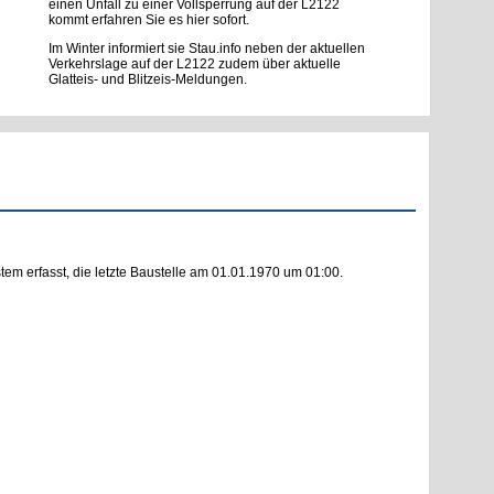
einen Unfall zu einer Vollsperrung auf der L2122
kommt erfahren Sie es hier sofort.
Im Winter informiert sie Stau.info neben der aktuellen
Verkehrslage auf der L2122 zudem über aktuelle
Glatteis- und Blitzeis-Meldungen.
m erfasst, die letzte Baustelle am 01.01.1970 um 01:00.