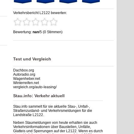
Verkehrsbericht L2122 bewerten:
Bewertung:
nan
/5 (0 Stimmen)
Stau L2122: Unfälle, Sperrung & Baustellen | Staumelder
L2122
,
nan
out of
5
based on
0
ratings
Test und Vergleich
Dachbox.org
Autoradio.org
Wagenheber.net
Winterreifen.net
vergleich.org/auto-leasing/
Stau.info: Verkehr aktuell
Stau.info sammelt für sie aktuelle Stau-, Unfall-,
Straßenzustand- und Verkehrsmeldungen für die
Landstraße L2122.
Neben Staumeldungen von heute erhalten sie auch
Verkehrsinformationen über Baustellen, Unfälle,
Glatteis und Sperrungen auf der L2122. Wenn es durch