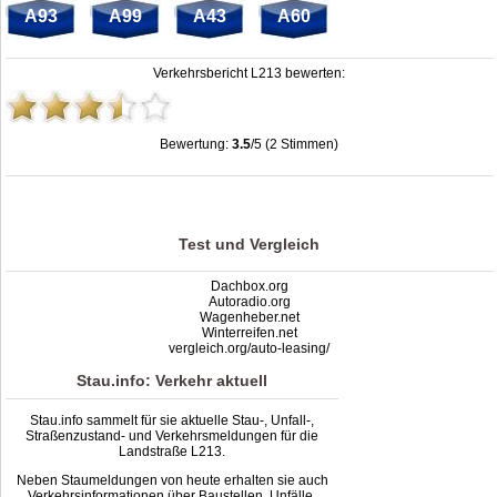
A93
A99
A43
A60
Verkehrsbericht L213 bewerten:
Bewertung:
3.5
/5 (2 Stimmen)
Stau L213: Unfälle, Sperrung & Baustellen | Staumelder L213
,
3.5
out of
5
based
on
2
ratings
Test und Vergleich
Dachbox.org
Autoradio.org
Wagenheber.net
Winterreifen.net
vergleich.org/auto-leasing/
Stau.info: Verkehr aktuell
Stau.info sammelt für sie aktuelle Stau-, Unfall-,
Straßenzustand- und Verkehrsmeldungen für die
Landstraße L213.
Neben Staumeldungen von heute erhalten sie auch
Verkehrsinformationen über Baustellen, Unfälle,