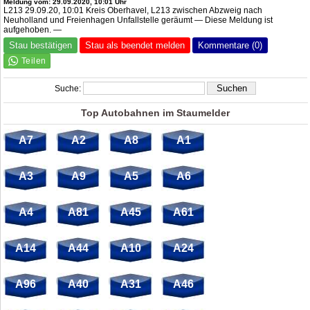
Meldung vom: 29.09.2020, 10:01 Uhr
L213 29.09.20, 10:01 Kreis Oberhavel, L213 zwischen Abzweig nach
Neuholland und Freienhagen Unfallstelle geräumt — Diese Meldung ist
aufgehoben. —
Stau bestätigen
Stau als beendet melden
Kommentare (0)
Suche:
Top Autobahnen im Staumelder
A7
A2
A8
A1
A3
A9
A5
A6
A4
A81
A45
A61
A14
A44
A10
A24
A96
A40
A31
A46