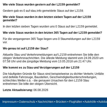
Wie viele Staus wurden gestern auf der L2159 gemeldet?
Gestern gab es 0 auf
stau.info
gemeldete Staus auf der L2159.
Wie viele Staus wurden in den letzten sieben Tagen auf der L2159
gemeldet?
In den letzten sieben Tagen wurden uns 0 Staus auf der L2159 gemeldet.
Wie viele Staus wurden in den letzten 365 Tagen auf der L2159 gemeldet?
Für die vergangenen 365 Tage liegen uns 0 Staumeldungen auf der L2159
vor.
Wo genau ist auf L2159 der Stau?
Aktuelle Stau und Verkehrsmeldungen auf L2159 entnehmen Sie bitte den
obigen Verkehrsnachrichten. Die älteste Meldung stammt vom 24.09.2020 um
07:58 Uhr und die jüngstige Meldung vom 13.05.2018 um 21:47 Uhr.
Wie kommt es zu Stau und Verzögerungen auf der L2159
Die häufigsten Gründe für Staus sind beispielweise zu dichter Verkehr, Unfälle
und defekte Fahrzeuge, Baustellen, Geschwindigkeitsunterschreitungen,
schlechtes Wetter o.ä. - die genauen Ursachen für den L2159 Stau
entnehmen Sie bitte der obigen Übersicht.
Letzte Aktualisierung:
06.08.2026
Impressum
•
Datenschutz
•
Nachrichten
•
Brücken
•
Flughäfen
•
Autohöfe
•
Autob