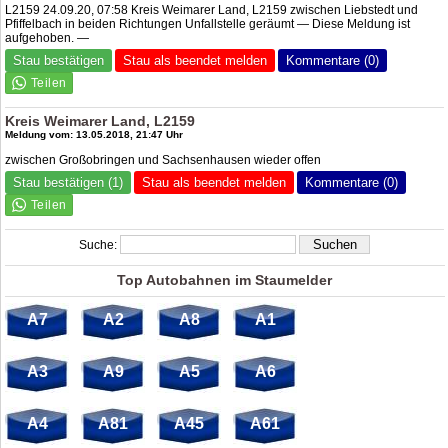
L2159 24.09.20, 07:58 Kreis Weimarer Land, L2159 zwischen Liebstedt und
Pfiffelbach in beiden Richtungen Unfallstelle geräumt — Diese Meldung ist
aufgehoben. —
Stau bestätigen
Stau als beendet melden
Kommentare (0)
Kreis Weimarer Land, L2159
Meldung vom: 13.05.2018, 21:47 Uhr
zwischen Großobringen und Sachsenhausen wieder offen
Stau bestätigen (1)
Stau als beendet melden
Kommentare (0)
Suche:
Top Autobahnen im Staumelder
A7
A2
A8
A1
A3
A9
A5
A6
A4
A81
A45
A61