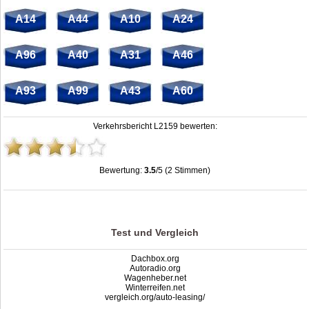
A14
A44
A10
A24
A96
A40
A31
A46
A93
A99
A43
A60
Verkehrsbericht L2159 bewerten:
Bewertung:
3.5
/5 (2 Stimmen)
Stau L2159: Unfälle, Sperrung & Baustellen | Staumelder L2159
,
3.5
out of
5
based on
2
ratings
Test und Vergleich
Dachbox.org
Autoradio.org
Wagenheber.net
Winterreifen.net
vergleich.org/auto-leasing/