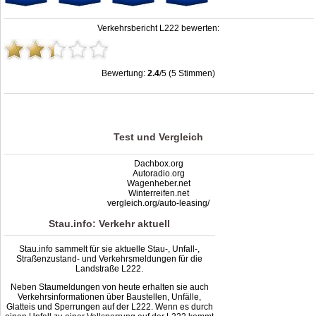
Verkehrsbericht L222 bewerten:
Bewertung:
2.4
/5 (5 Stimmen)
Stau L222: Unfälle, Sperrung & Baustellen | Staumelder L222
,
2.4
out of
5
based
on
5
ratings
Test und Vergleich
Dachbox.org
Autoradio.org
Wagenheber.net
Winterreifen.net
vergleich.org/auto-leasing/
Stau.info: Verkehr aktuell
Stau.info sammelt für sie aktuelle Stau-, Unfall-,
Straßenzustand- und Verkehrsmeldungen für die
Landstraße L222.
Neben Staumeldungen von heute erhalten sie auch
Verkehrsinformationen über Baustellen, Unfälle,
Glatteis und Sperrungen auf der L222. Wenn es durch