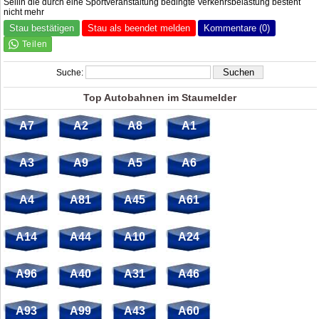
Sellin die durch eine Sportveranstaltung bedingte Verkehrsbelastung besteht
nicht mehr
Stau bestätigen
Stau als beendet melden
Kommentare (0)
Suche:
Top Autobahnen im Staumelder
A7
A2
A8
A1
A3
A9
A5
A6
A4
A81
A45
A61
A14
A44
A10
A24
A96
A40
A31
A46
A93
A99
A43
A60