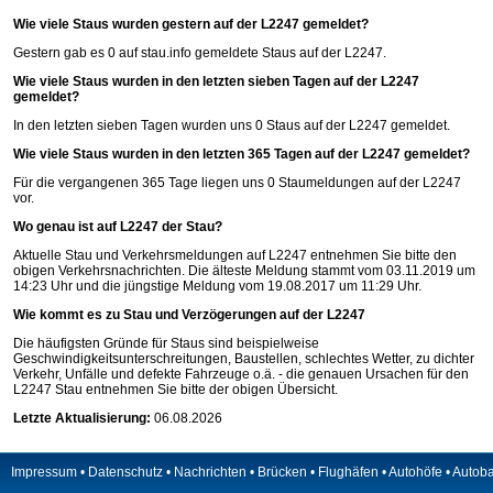
Wie viele Staus wurden gestern auf der L2247 gemeldet?
Gestern gab es 0 auf
stau.info
gemeldete Staus auf der L2247.
Wie viele Staus wurden in den letzten sieben Tagen auf der L2247
gemeldet?
In den letzten sieben Tagen wurden uns 0 Staus auf der L2247 gemeldet.
Wie viele Staus wurden in den letzten 365 Tagen auf der L2247 gemeldet?
Für die vergangenen 365 Tage liegen uns 0 Staumeldungen auf der L2247
vor.
Wo genau ist auf L2247 der Stau?
Aktuelle Stau und Verkehrsmeldungen auf L2247 entnehmen Sie bitte den
obigen Verkehrsnachrichten. Die älteste Meldung stammt vom 03.11.2019 um
14:23 Uhr und die jüngstige Meldung vom 19.08.2017 um 11:29 Uhr.
Wie kommt es zu Stau und Verzögerungen auf der L2247
Die häufigsten Gründe für Staus sind beispielweise
Geschwindigkeitsunterschreitungen, Baustellen, schlechtes Wetter, zu dichter
Verkehr, Unfälle und defekte Fahrzeuge o.ä. - die genauen Ursachen für den
L2247 Stau entnehmen Sie bitte der obigen Übersicht.
Letzte Aktualisierung:
06.08.2026
Impressum
•
Datenschutz
•
Nachrichten
•
Brücken
•
Flughäfen
•
Autohöfe
•
Autob