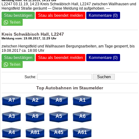
Meldung vom: 03.11.2019, 14:23 Uhr
L2247 03.11.19, 14:23 Kreis Schwäbisch Hall, L2247 zwischen Wallhausen und
Hengstfeld Straße geräumt — Diese Meldung ist aufgehoben. —
Stau bestätigen
Stau als beendet melden
Kommentare (0)
Kreis Schwäbisch Hall, L2247
Meldung vom: 19.08.2017, 11:29 Uhr
zwischen Hengstfeld und Wallhausen Bergungsarbeiten, am Tage gesperrt, bis
19.08.2017 ca. 18:00 Uhr
Stau bestätigen
Stau als beendet melden
Kommentare (0)
Suche:
Top Autobahnen im Staumelder
A7
A2
A8
A1
A3
A9
A5
A6
A4
A81
A45
A61