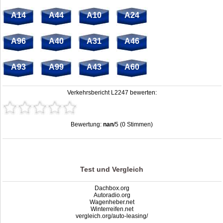
A14
A44
A10
A24
A96
A40
A31
A46
A93
A99
A43
A60
Verkehrsbericht L2247 bewerten:
Bewertung:
nan
/5 (0 Stimmen)
Stau L2247: Unfälle, Sperrung & Baustellen | Staumelder L2247
,
nan
out of
5
based on
0
ratings
Test und Vergleich
Dachbox.org
Autoradio.org
Wagenheber.net
Winterreifen.net
vergleich.org/auto-leasing/