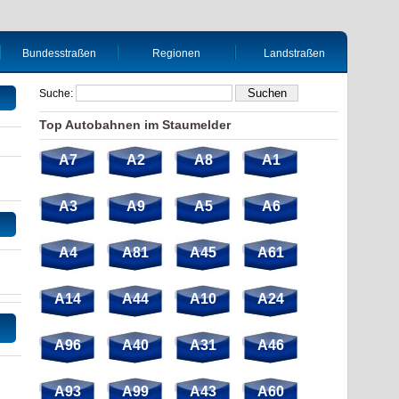
Bundesstraßen
Regionen
Landstraßen
Suche:
Top Autobahnen im Staumelder
A7
A2
A8
A1
A3
A9
A5
A6
A4
A81
A45
A61
A14
A44
A10
A24
A96
A40
A31
A46
A93
A99
A43
A60