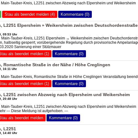
4 Main-Tauber-Kreis, L2251 zwischen Abzweig nach Elpersheim und Weikersheim
Stau als beendet melden (4)
Kommentare (0)
s, L2251 Elpersheim » Weikersheim zwischen Deutschordenstraße
, 09:53 Uhr
3 Main-Tauber-Kreis, L2251 Elpersheim → Weikersheim zwischen Deutschordenst
, halbseitig gesperrt, vorübergehende Regelung durch provisorische Ampelanlag
7.03.2020 Sanierung einer Stützmauer
Stau als beendet melden (1)
Kommentare (0)
, Romantische Straße in der Nähe / Höhe Creglingen
, 16:11 Uhr
 Main-Tauber-Kreis, Romantische Straße in Höhe Creglingen Veranstaltung beend
Stau als beendet melden (1)
Kommentare (0)
s, L2251 zwischen Abzweig nach Elpersheim und Weikersheim
, 20:48 Uhr
8 Main-Tauber-Kreis, L2251 zwischen Abzweig nach Elpersheim und Weikersheim
 mehr — Diese Meldung ist aufgehoben. —
Stau als beendet melden
Kommentare (0)
s, L2251
, 14:40 Uhr