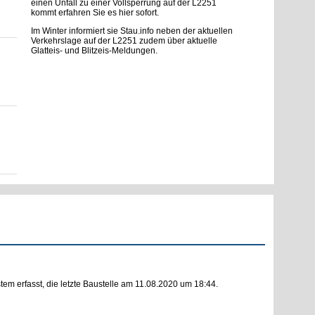
einen Unfall zu einer Vollsperrung auf der L2251
kommt erfahren Sie es hier sofort.
Im Winter informiert sie Stau.info neben der aktuellen
Verkehrslage auf der L2251 zudem über aktuelle
Glatteis- und Blitzeis-Meldungen.
m erfasst, die letzte Baustelle am 11.08.2020 um 18:44.