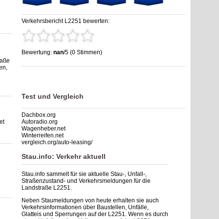
Verkehrsbericht L2251 bewerten:
Bewertung:
nan
/5 (0 Stimmen)
raße
Stau L2251: Unfälle, Sperrung & Baustellen | Staumelder
en,
L2251
,
nan
out of
5
based on
0
ratings
Test und Vergleich
Dachbox.org
et
Autoradio.org
Wagenheber.net
Winterreifen.net
vergleich.org/auto-leasing/
Stau.info: Verkehr aktuell
Stau.info sammelt für sie aktuelle Stau-, Unfall-,
Straßenzustand- und Verkehrsmeldungen für die
Landstraße L2251.
Neben Staumeldungen von heute erhalten sie auch
Verkehrsinformationen über Baustellen, Unfälle,
Glatteis und Sperrungen auf der L2251. Wenn es durch