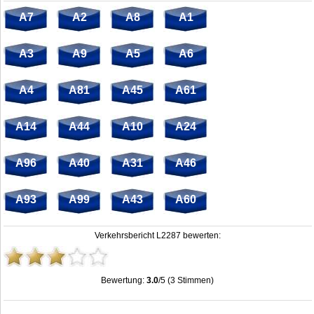
A7
A2
A8
A1
A3
A9
A5
A6
A4
A81
A45
A61
A14
A44
A10
A24
A96
A40
A31
A46
A93
A99
A43
A60
Verkehrsbericht L2287 bewerten:
Bewertung:
3.0
/5 (3 Stimmen)
Stau L2287: Unfälle, Sperrung & Baustellen | Staumelder L2287
,
3.0
out of
5
based on
3
ratings