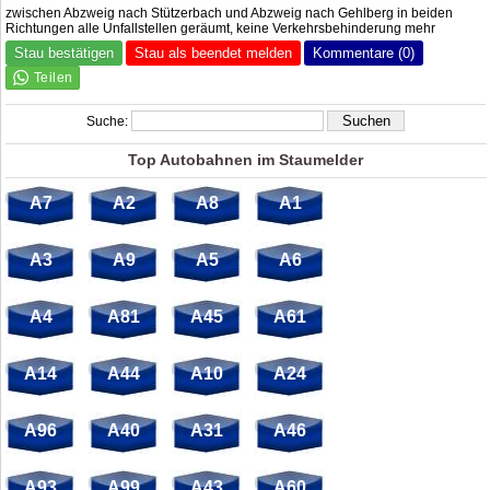
zwischen Abzweig nach Stützerbach und Abzweig nach Gehlberg in beiden
Richtungen alle Unfallstellen geräumt, keine Verkehrsbehinderung mehr
Stau bestätigen
Stau als beendet melden
Kommentare (0)
Suche:
Top Autobahnen im Staumelder
A7
A2
A8
A1
A3
A9
A5
A6
A4
A81
A45
A61
A14
A44
A10
A24
A96
A40
A31
A46
A93
A99
A43
A60