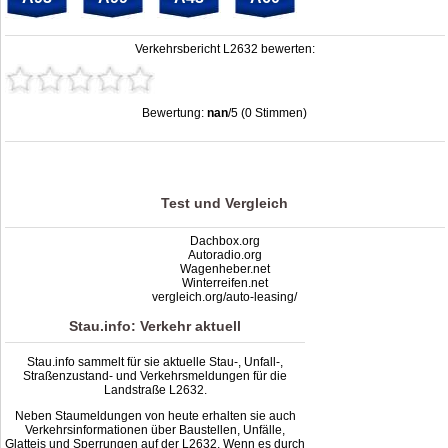
Verkehrsbericht L2632 bewerten:
Bewertung:
nan
/5 (0 Stimmen)
Stau L2632: Unfälle, Sperrung & Baustellen | Staumelder L2632
,
nan
out of
5
based on
0
ratings
Test und Vergleich
Dachbox.org
Autoradio.org
Wagenheber.net
Winterreifen.net
vergleich.org/auto-leasing/
Stau.info: Verkehr aktuell
Stau.info sammelt für sie aktuelle Stau-, Unfall-,
Straßenzustand- und Verkehrsmeldungen für die
Landstraße L2632.
Neben Staumeldungen von heute erhalten sie auch
Verkehrsinformationen über Baustellen, Unfälle,
Glatteis und Sperrungen auf der L2632. Wenn es durch