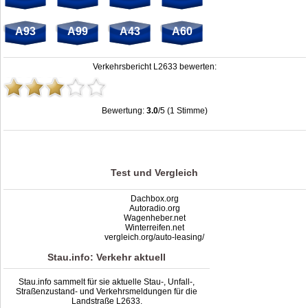
A93
A99
A43
A60
Verkehrsbericht L2633 bewerten:
Bewertung:
3.0
/5 (1 Stimme)
Stau L2633: Unfälle, Sperrung & Baustellen | Staumelder L2633
,
3.0
out of
5
based on
1
ratings
Test und Vergleich
Dachbox.org
Autoradio.org
Wagenheber.net
Winterreifen.net
vergleich.org/auto-leasing/
Stau.info: Verkehr aktuell
Stau.info sammelt für sie aktuelle Stau-, Unfall-,
Straßenzustand- und Verkehrsmeldungen für die
Landstraße L2633.