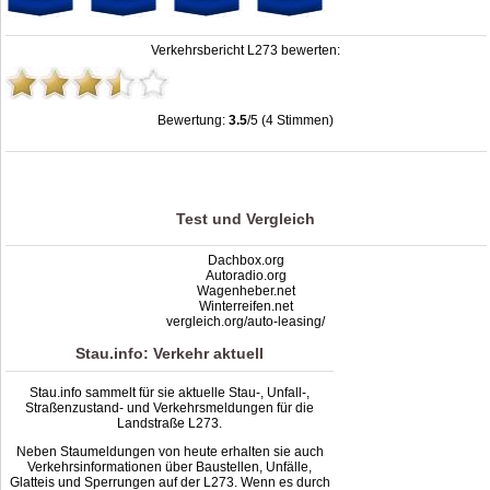
Verkehrsbericht L273 bewerten:
Bewertung:
3.5
/5 (4 Stimmen)
Stau L273: Unfälle, Sperrung & Baustellen | Staumelder L273
,
3.5
out of
5
based
on
4
ratings
Test und Vergleich
Dachbox.org
Autoradio.org
Wagenheber.net
Winterreifen.net
vergleich.org/auto-leasing/
Stau.info: Verkehr aktuell
Stau.info sammelt für sie aktuelle Stau-, Unfall-,
Straßenzustand- und Verkehrsmeldungen für die
Landstraße L273.
Neben Staumeldungen von heute erhalten sie auch
Verkehrsinformationen über Baustellen, Unfälle,
Glatteis und Sperrungen auf der L273. Wenn es durch