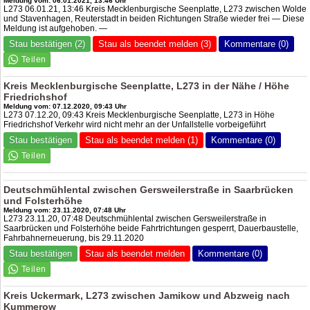
Meldung vom: 06.01.2021, 13:46 Uhr
L273 06.01.21, 13:46 Kreis Mecklenburgische Seenplatte, L273 zwischen Wolde
und Stavenhagen, Reuterstadt in beiden Richtungen Straße wieder frei — Diese
Meldung ist aufgehoben. —
Stau bestätigen (2)
Stau als beendet melden (3)
Kommentare (0)
Kreis Mecklenburgische Seenplatte, L273 in der Nähe / Höhe
Friedrichshof
Meldung vom: 07.12.2020, 09:43 Uhr
L273 07.12.20, 09:43 Kreis Mecklenburgische Seenplatte, L273 in Höhe
Friedrichshof Verkehr wird nicht mehr an der Unfallstelle vorbeigeführt
Stau bestätigen
Stau als beendet melden (1)
Kommentare (0)
Deutschmühlental zwischen Gersweilerstraße in Saarbrücken
und Folsterhöhe
Meldung vom: 23.11.2020, 07:48 Uhr
L273 23.11.20, 07:48 Deutschmühlental zwischen Gersweilerstraße in
Saarbrücken und Folsterhöhe beide Fahrtrichtungen gesperrt, Dauerbaustelle,
Fahrbahnerneuerung, bis 29.11.2020
Stau bestätigen
Stau als beendet melden
Kommentare (0)
Kreis Uckermark, L273 zwischen Jamikow und Abzweig nach
Kummerow