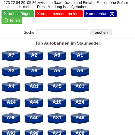
L273 22.04.20, 05:26 zwischen Saarbrücken und Einfahrt Folsterhöhe Gefahr
besteht nicht mehr — Diese Meldung ist aufgehoben. —
Stau bestätigen
Stau als beendet melden
Kommentare (0)
Suche:
Top Autobahnen im Staumelder
A7
A2
A8
A1
A3
A9
A5
A6
A4
A81
A45
A61
A14
A44
A10
A24
A96
A40
A31
A46
A93
A99
A43
A60