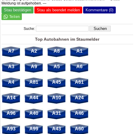
Meldung ist aufgehoben. —
Stau bestätigen
Stau als beendet melden
Kommentare (0)
Suche:
Top Autobahnen im Staumelder
A7
A2
A8
A1
A3
A9
A5
A6
A4
A81
A45
A61
A14
A44
A10
A24
A96
A40
A31
A46
A93
A99
A43
A60