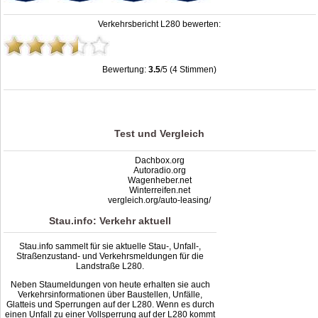
Verkehrsbericht L280 bewerten:
Bewertung:
3.5
/5 (4 Stimmen)
Stau L280: Unfälle, Sperrung & Baustellen | Staumelder L280
,
3.5
out of
5
based
on
4
ratings
Test und Vergleich
Dachbox.org
Autoradio.org
Wagenheber.net
Winterreifen.net
vergleich.org/auto-leasing/
Stau.info: Verkehr aktuell
Stau.info sammelt für sie aktuelle Stau-, Unfall-,
Straßenzustand- und Verkehrsmeldungen für die
Landstraße L280.
Neben Staumeldungen von heute erhalten sie auch
Verkehrsinformationen über Baustellen, Unfälle,
Glatteis und Sperrungen auf der L280. Wenn es durch
einen Unfall zu einer Vollsperrung auf der L280 kommt