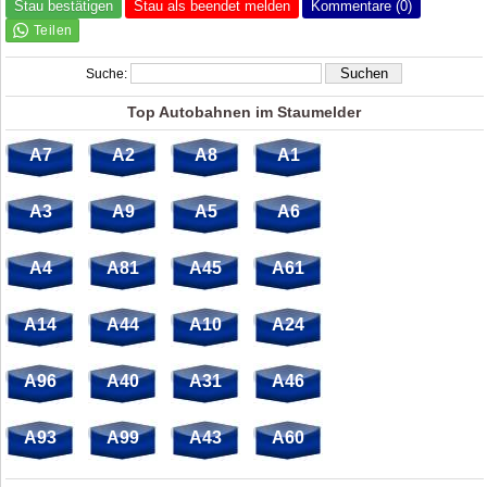
Stau bestätigen
Stau als beendet melden
Kommentare (0)
Suche:
Top Autobahnen im Staumelder
A7
A2
A8
A1
A3
A9
A5
A6
A4
A81
A45
A61
A14
A44
A10
A24
A96
A40
A31
A46
A93
A99
A43
A60