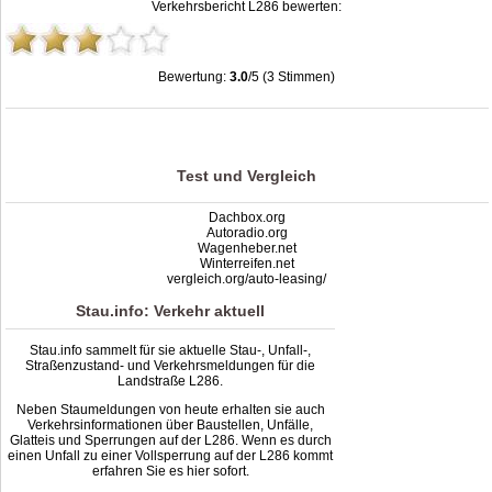
Verkehrsbericht L286 bewerten:
Bewertung:
3.0
/5 (3 Stimmen)
Stau L286: Unfälle, Sperrung & Baustellen | Staumelder L286
,
3.0
out of
5
based
on
3
ratings
Test und Vergleich
Dachbox.org
Autoradio.org
Wagenheber.net
Winterreifen.net
vergleich.org/auto-leasing/
Stau.info: Verkehr aktuell
Stau.info sammelt für sie aktuelle Stau-, Unfall-,
Straßenzustand- und Verkehrsmeldungen für die
Landstraße L286.
Neben Staumeldungen von heute erhalten sie auch
Verkehrsinformationen über Baustellen, Unfälle,
Glatteis und Sperrungen auf der L286. Wenn es durch
einen Unfall zu einer Vollsperrung auf der L286 kommt
erfahren Sie es hier sofort.