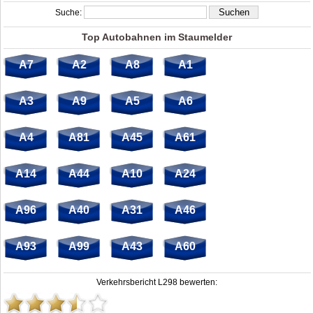
Suche:
Top Autobahnen im Staumelder
A7
A2
A8
A1
A3
A9
A5
A6
A4
A81
A45
A61
A14
A44
A10
A24
A96
A40
A31
A46
A93
A99
A43
A60
Verkehrsbericht L298 bewerten: