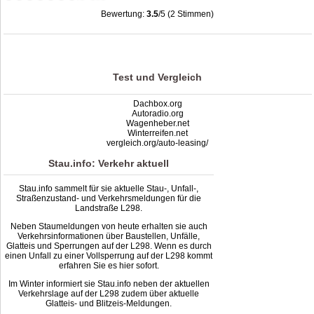
Bewertung:
3.5
/5 (2 Stimmen)
Stau L298: Unfälle, Sperrung & Baustellen | Staumelder L298
,
3.5
out of
5
based
on
2
ratings
Test und Vergleich
Dachbox.org
Autoradio.org
Wagenheber.net
Winterreifen.net
vergleich.org/auto-leasing/
Stau.info: Verkehr aktuell
Stau.info sammelt für sie aktuelle Stau-, Unfall-,
Straßenzustand- und Verkehrsmeldungen für die
Landstraße L298.
Neben Staumeldungen von heute erhalten sie auch
Verkehrsinformationen über Baustellen, Unfälle,
Glatteis und Sperrungen auf der L298. Wenn es durch
einen Unfall zu einer Vollsperrung auf der L298 kommt
erfahren Sie es hier sofort.
Im Winter informiert sie Stau.info neben der aktuellen
Verkehrslage auf der L298 zudem über aktuelle
Glatteis- und Blitzeis-Meldungen.