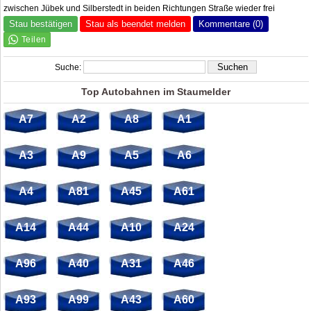
zwischen Jübek und Silberstedt in beiden Richtungen Straße wieder frei
Stau bestätigen
Stau als beendet melden
Kommentare (0)
Suche:
Top Autobahnen im Staumelder
A7
A2
A8
A1
A3
A9
A5
A6
A4
A81
A45
A61
A14
A44
A10
A24
A96
A40
A31
A46
A93
A99
A43
A60