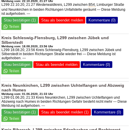
Meldung vom: 22.10.2020, 21:27 Uhr
L299 22.10.20, 21:27 Westerwaldkreis, L299 zwischen
B54
, Limburger Straße
und Neunkirchen in beiden Richtungen Unfallstelle geräumt — Diese Meldung
ist aufgehoben. —
Stau bestätigen (1)
Stau als beendet melden
Kommentare (0)
Kreis Schleswig-Flensburg, L299 zwischen Jübek und
Silberstedt
Meldung vom: 18.08.2020, 23:56 Uhr
L299 18.08.20, 23:56 Kreis Schleswig-Flensburg, L299 zwischen Jübek und
Silberstedt in beiden Richtungen Straße wieder frei — Diese Meldung ist
aufgehoben. —
Stau bestätigen
Stau als beendet melden
Kommentare (0)
Kreis Neunkirchen, L299 zwischen Uchtelfangen und Abzweig
nach Humes
Meldung vom: 01.06.2020, 21:33 Uhr
L299 01.06.20, 21:33 Kreis Neunkirchen, L299 zwischen Uchtelfangen und
Abzweig nach Humes in beiden Richtungen Gefahr besteht nicht mehr — Diese
Meldung ist aufgehoben. —
Stau bestätigen (1)
Stau als beendet melden (1)
Kommentare (0)
Kreis Biberach, L299 zwischen Edenbachen und Bechtenrot