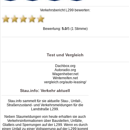
Verkehrsbericht L299 bewerten:
Bewertung:
5.0
/5 (1 Stimme)
Stau L299: Unfälle, Sperrung & Baustellen | Staumelder L299
,
5.0
out of
5
based
on
1
ratings
Test und Vergleich
Dachbox.org
Autoradio.org
Wagenheber.net
Winterreifen.net
vergleich.org/auto-leasing/
Stau.info: Verkehr aktuell
Stau.info sammelt für sie aktuelle Stau-, Unfall-,
Straßenzustand- und Verkehrsmeldungen für die
Landstraße L299.
Neben Staumeldungen von heute erhalten sie auch
Verkehrsinformationen über Baustellen, Unfälle,
Glatteis und Sperrungen auf der L299. Wenn es durch
einen Unfall zu einer Vollsperrung auf der L299 kommt