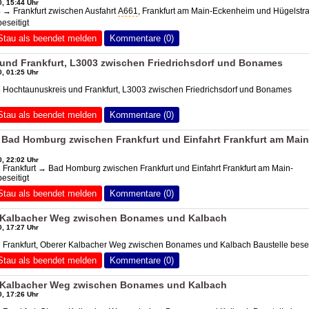
, 15:44 Uhr
 → Frankfurt zwischen Ausfahrt
A661
, Frankfurt am Main-Eckenheim und Hügelstr
beseitigt
Stau als beendet melden
Kommentare (0)
und Frankfurt, L3003 zwischen Friedrichsdorf und Bonames
, 01:25 Uhr
 Hochtaunuskreis und Frankfurt, L3003 zwischen Friedrichsdorf und Bonames
Stau als beendet melden
Kommentare (0)
» Bad Homburg zwischen Frankfurt und Einfahrt Frankfurt am Main
, 22:02 Uhr
 Frankfurt → Bad Homburg zwischen Frankfurt und Einfahrt Frankfurt am Main-
eseitigt
Stau als beendet melden
Kommentare (0)
r Kalbacher Weg zwischen Bonames und Kalbach
, 17:27 Uhr
 Frankfurt, Oberer Kalbacher Weg zwischen Bonames und Kalbach Baustelle besei
Stau als beendet melden
Kommentare (0)
r Kalbacher Weg zwischen Bonames und Kalbach
, 17:26 Uhr