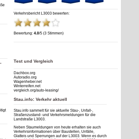
aße
Verkehrsbericht L3003 bewerten:
Bewertung:
4.0
/5 (3 Stimmen)
Stau L3003: Unfälle, Sperrung & Baustellen | Staumelder
L3003
,
4.0
out of
5
based on
3
ratings
Test und Vergleich
-
Dachbox.org
Autoradio.org
Wagenheber.net
Winterreifen.net
vergleich.org/auto-leasing/
Stau.info: Verkehr aktuell
tigt
Stau.info sammelt für sie aktuelle Stau-, Unfall-,
Straßenzustand- und Verkehrsmeldungen für die
Landstraße L3003.
Neben Staumeldungen von heute erhalten sie auch
Verkehrsinformationen über Baustellen, Unfälle,
Glatteis und Sperrungen auf der L3003. Wenn es durch