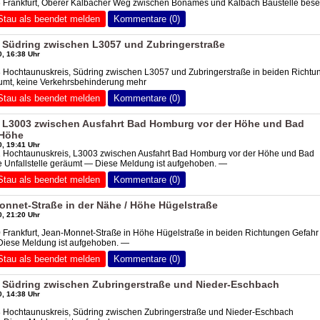
 Frankfurt, Oberer Kalbacher Weg zwischen Bonames und Kalbach Baustelle besei
Stau als beendet melden
Kommentare (0)
 Südring zwischen L3057 und Zubringerstraße
, 16:38 Uhr
8 Hochtaunuskreis, Südring zwischen L3057 und Zubringerstraße in beiden Richtu
räumt, keine Verkehrsbehinderung mehr
Stau als beendet melden
Kommentare (0)
 L3003 zwischen Ausfahrt Bad Homburg vor der Höhe und Bad
 Höhe
, 19:41 Uhr
1 Hochtaunuskreis, L3003 zwischen Ausfahrt Bad Homburg vor der Höhe und Bad
 Unfallstelle geräumt — Diese Meldung ist aufgehoben. —
Stau als beendet melden
Kommentare (0)
onnet-Straße in der Nähe / Höhe Hügelstraße
, 21:20 Uhr
 Frankfurt, Jean-Monnet-Straße in Höhe Hügelstraße in beiden Richtungen Gefahr
 Diese Meldung ist aufgehoben. —
Stau als beendet melden
Kommentare (0)
 Südring zwischen Zubringerstraße und Nieder-Eschbach
, 14:38 Uhr
8 Hochtaunuskreis, Südring zwischen Zubringerstraße und Nieder-Eschbach