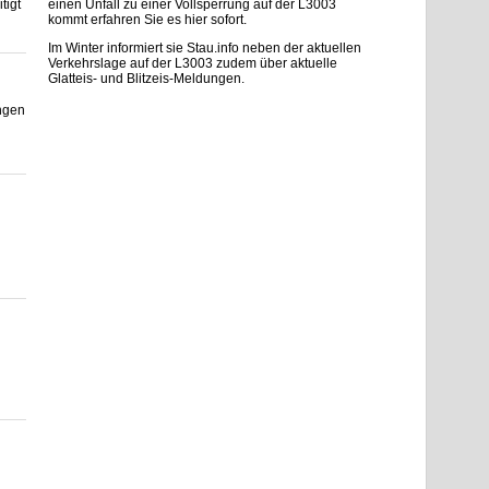
tigt
einen Unfall zu einer Vollsperrung auf der L3003
kommt erfahren Sie es hier sofort.
Im Winter informiert sie Stau.info neben der aktuellen
Verkehrslage auf der L3003 zudem über aktuelle
Glatteis- und Blitzeis-Meldungen.
ngen