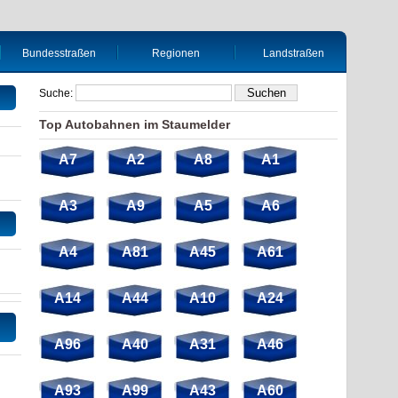
Bundesstraßen
Regionen
Landstraßen
Suche:
Top Autobahnen im Staumelder
A7
A2
A8
A1
A3
A9
A5
A6
A4
A81
A45
A61
A14
A44
A10
A24
A96
A40
A31
A46
A93
A99
A43
A60