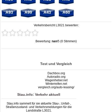
A93
A99
A43
A60
Verkehrsbericht L3021 bewerten:
Bewertung:
nan
/5 (0 Stimmen)
Stau L3021: Unfälle, Sperrung & Baustellen | Staumelder L3021
,
nan
out of
5
based on
0
ratings
Test und Vergleich
Dachbox.org
Autoradio.org
Wagenheber.net
Winterreifen.net
vergleich.org/auto-leasing/
Stau.info: Verkehr aktuell
Stau.info sammelt für sie aktuelle Stau-, Unfall-,
Straßenzustand- und Verkehrsmeldungen für die
Landstraße L3021.