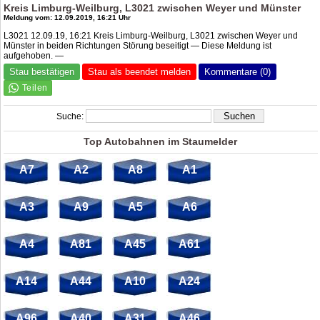
Kreis Limburg-Weilburg, L3021 zwischen Weyer und Münster
Meldung vom: 12.09.2019, 16:21 Uhr
L3021 12.09.19, 16:21 Kreis Limburg-Weilburg, L3021 zwischen Weyer und
Münster in beiden Richtungen Störung beseitigt — Diese Meldung ist
aufgehoben. —
Stau bestätigen
Stau als beendet melden
Kommentare (0)
Suche:
Top Autobahnen im Staumelder
A7
A2
A8
A1
A3
A9
A5
A6
A4
A81
A45
A61
A14
A44
A10
A24
A96
A40
A31
A46