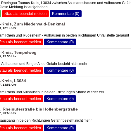
8 Rheingau-Taunus-Kreis, L3034 zwischen Assmannshausen und Aulhausen Gefah
 Diese Meldung ist aufgehoben. —
Stau als beendet melden
Kommentare (0)
-Kreis, Zum Niederwald-Denkmal
, 12:13 Uhr
m Rhein und Rüdesheim - Aulhausen in beiden Richtungen Unfallstelle geräumt
Stau als beendet melden
Kommentare (0)
-Kreis, Tempelweg
, 15:55 Uhr
Aulhausen und Binger Allee Gefahr besteht nicht mehr
Stau als beendet melden
Kommentare (0)
Kreis, L3034
, 13:51 Uhr
m Rhein und Aulhausen in beiden Richtungen Straße wieder frei
Stau als beendet melden
Kommentare (0)
Rheinuferstraße bis Höllenbergstraße
, 20:58 Uhr
sausgang in beiden Richtungen Gefahr besteht nicht mehr
Stau als beendet melden
Kommentare (0)