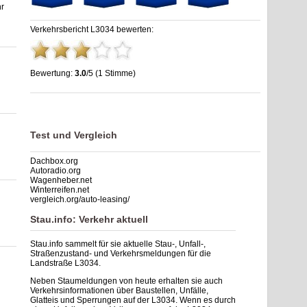
r
Verkehrsbericht L3034 bewerten:
Bewertung:
3.0
/5 (1 Stimme)
Stau L3034: Unfälle, Sperrung & Baustellen | Staumelder
L3034
,
3.0
out of
5
based on
1
ratings
Test und Vergleich
Dachbox.org
Autoradio.org
Wagenheber.net
Winterreifen.net
vergleich.org/auto-leasing/
Stau.info: Verkehr aktuell
Stau.info sammelt für sie aktuelle Stau-, Unfall-,
Straßenzustand- und Verkehrsmeldungen für die
Landstraße L3034.
Neben Staumeldungen von heute erhalten sie auch
Verkehrsinformationen über Baustellen, Unfälle,
Glatteis und Sperrungen auf der L3034. Wenn es durch