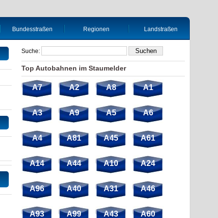
Bundesstraßen
Regionen
Landstraßen
Suche:
Top Autobahnen im Staumelder
A7
A2
A8
A1
A3
A9
A5
A6
A4
A81
A45
A61
A14
A44
A10
A24
A96
A40
A31
A46
A93
A99
A43
A60