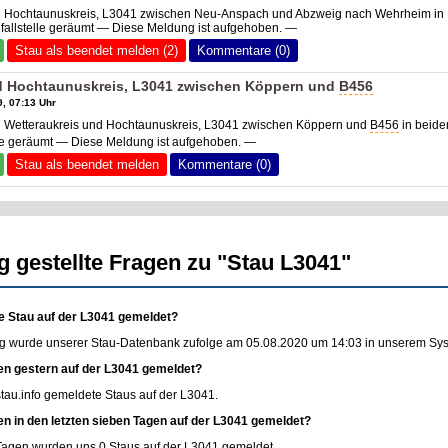
1 Hochtaunuskreis, L3041 zwischen Neu-Anspach und Abzweig nach Wehrheim in
fallstelle geräumt — Diese Meldung ist aufgehoben. —
Stau als beendet melden (2)
Kommentare (0)
d Hochtaunuskreis, L3041 zwischen Köppern und
B456
, 07:13 Uhr
3 Wetteraukreis und Hochtaunuskreis, L3041 zwischen Köppern und
B456
in beide
lle geräumt — Diese Meldung ist aufgehoben. —
Stau als beendet melden
Kommentare (0)
g gestellte Fragen zu "Stau L3041"
e Stau auf der L3041 gemeldet?
g wurde unserer Stau-Datenbank zufolge am 05.08.2020 um 14:03 in unserem Syste
en gestern auf der L3041 gemeldet?
stau.info
gemeldete Staus auf der L3041.
en in den letzten sieben Tagen auf der L3041 gemeldet?
 Tagen wurden uns 0 Staus auf der L3041 gemeldet.