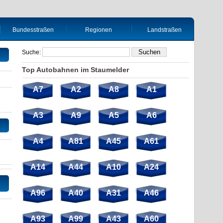
Bundesstraßen
Regionen
Landstraßen
Suche:
Top Autobahnen im Staumelder
A7
A2
A8
A1
A3
A9
A5
A6
A4
A81
A45
A61
A14
A44
A10
A24
A96
A40
A31
A46
A93
A99
A43
A60