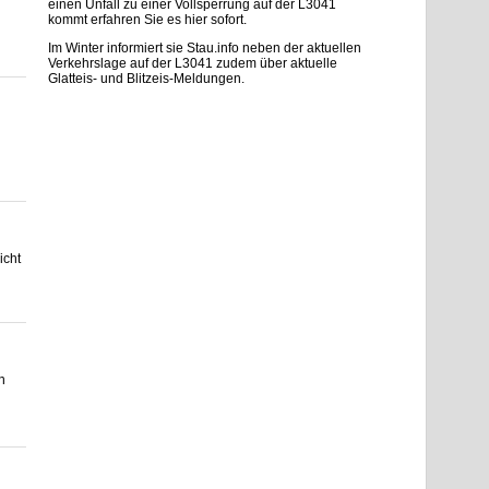
einen Unfall zu einer Vollsperrung auf der L3041
kommt erfahren Sie es hier sofort.
Im Winter informiert sie Stau.info neben der aktuellen
Verkehrslage auf der L3041 zudem über aktuelle
Glatteis- und Blitzeis-Meldungen.
icht
n