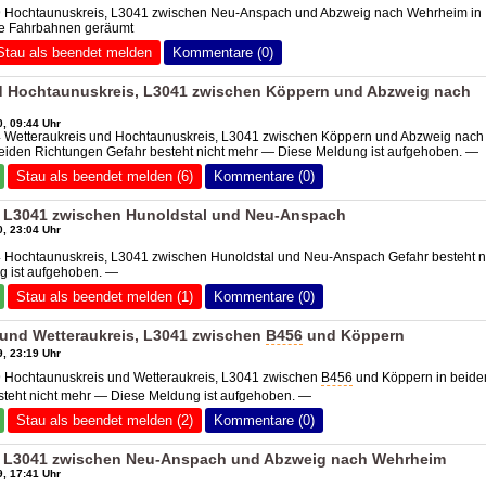
9 Hochtaunuskreis, L3041 zwischen Neu-Anspach und Abzweig nach Wehrheim in
le Fahrbahnen geräumt
Stau als beendet melden
Kommentare (0)
d Hochtaunuskreis, L3041 zwischen Köppern und Abzweig nach
, 09:44 Uhr
4 Wetteraukreis und Hochtaunuskreis, L3041 zwischen Köppern und Abzweig nach
eiden Richtungen Gefahr besteht nicht mehr — Diese Meldung ist aufgehoben. —
Stau als beendet melden (6)
Kommentare (0)
 L3041 zwischen Hunoldstal und Neu-Anspach
, 23:04 Uhr
4 Hochtaunuskreis, L3041 zwischen Hunoldstal und Neu-Anspach Gefahr besteht n
 ist aufgehoben. —
Stau als beendet melden (1)
Kommentare (0)
und Wetteraukreis, L3041 zwischen
B456
und Köppern
, 23:19 Uhr
9 Hochtaunuskreis und Wetteraukreis, L3041 zwischen
B456
und Köppern in beide
steht nicht mehr — Diese Meldung ist aufgehoben. —
Stau als beendet melden (2)
Kommentare (0)
, L3041 zwischen Neu-Anspach und Abzweig nach Wehrheim
, 17:41 Uhr