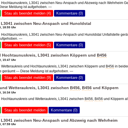
3 Hochtaunuskreis, L3041 zwischen Neu-Anspach und Abzweig nach Wehrheim Ge
 Diese Meldung ist aufgehoben. —
Stau als beendet melden (4)
Kommentare (0)
 L3041 zwischen Neu-Anspach und Hunoldstal
, 18:55 Uhr
5 Hochtaunuskreis, L3041 zwischen Neu-Anspach und Hunoldstal Unfallstelle ger
aufgehoben. —
Stau als beendet melden (5)
Kommentare (0)
d Hochtaunuskreis, L3041 zwischen Köppern und
B456
, 15:47 Uhr
7 Wetteraukreis und Hochtaunuskreis, L3041 zwischen Köppern und
B456
in beide
lle geräumt — Diese Meldung ist aufgehoben. —
Stau als beendet melden (9)
Kommentare (0)
und Wetteraukreis, L3041 zwischen
B456
,
B456
und Köppern
, 16:34 Uhr
4 Hochtaunuskreis und Wetteraukreis, L3041 zwischen
B456
,
B456
und Köppern al
Stau als beendet melden
Kommentare (0)
, L3041 zwischen Neu-Anspach und Abzweig nach Wehrheim
, 07:59 Uhr