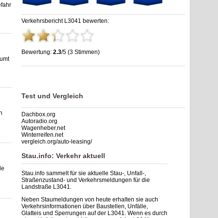
fahr
Verkehrsbericht L3041 bewerten:
Bewertung:
2.3
/5 (3 Stimmen)
äumt
Stau L3041: Unfälle, Sperrung & Baustellen | Staumelder
L3041
,
2.3
out of
5
based on
3
ratings
Test und Vergleich
n
Dachbox.org
Autoradio.org
Wagenheber.net
Winterreifen.net
vergleich.org/auto-leasing/
Stau.info: Verkehr aktuell
le
Stau.info sammelt für sie aktuelle Stau-, Unfall-,
Straßenzustand- und Verkehrsmeldungen für die
Landstraße L3041.
Neben Staumeldungen von heute erhalten sie auch
Verkehrsinformationen über Baustellen, Unfälle,
Glatteis und Sperrungen auf der L3041. Wenn es durch