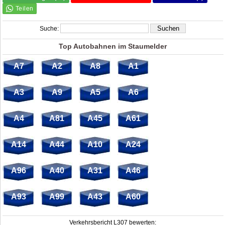
Suche:
Top Autobahnen im Staumelder
A7
A2
A8
A1
A3
A9
A5
A6
A4
A81
A45
A61
A14
A44
A10
A24
A96
A40
A31
A46
A93
A99
A43
A60
Verkehrsbericht L307 bewerten: