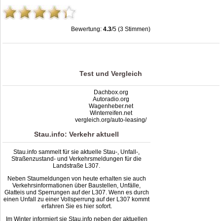
Bewertung:
4.3
/5 (3 Stimmen)
Stau L307: Unfälle, Sperrung & Baustellen | Staumelder L307
,
4.3
out of
5
based
on
3
ratings
Test und Vergleich
Dachbox.org
Autoradio.org
Wagenheber.net
Winterreifen.net
vergleich.org/auto-leasing/
Stau.info: Verkehr aktuell
Stau.info sammelt für sie aktuelle Stau-, Unfall-,
Straßenzustand- und Verkehrsmeldungen für die
Landstraße L307.
Neben Staumeldungen von heute erhalten sie auch
Verkehrsinformationen über Baustellen, Unfälle,
Glatteis und Sperrungen auf der L307. Wenn es durch
einen Unfall zu einer Vollsperrung auf der L307 kommt
erfahren Sie es hier sofort.
Im Winter informiert sie Stau.info neben der aktuellen