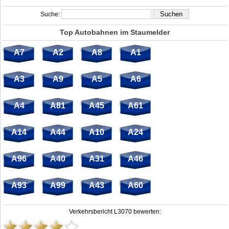
Suche:
Top Autobahnen im Staumelder
A7
A2
A8
A1
A3
A9
A5
A6
A4
A81
A45
A61
A14
A44
A10
A24
A96
A40
A31
A46
A93
A99
A43
A60
Verkehrsbericht L3070 bewerten: