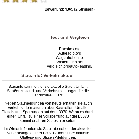
Bewertung:
4.0
/5 (2 Stimmen)
Stau L3070: Unfälle, Sperrung & Baustellen | Staumelder L3070
,
4.0
out of
5
based on
2
ratings
Test und Vergleich
Dachbox.org
Autoradio.org
Wagenheber.net
Winterreifen.net
vergleich.org/auto-leasing/
Stau.info: Verkehr aktuell
Stau.info sammelt für sie aktuelle Stau-, Unfall-,
Straßenzustand- und Verkehrsmeldungen für die
Landstraße L3070.
Neben Staumeldungen von heute erhalten sie auch
Verkehrsinformationen über Baustellen, Unfälle,
Glatteis und Sperrungen auf der L3070. Wenn es durch
einen Unfall zu einer Vollsperrung auf der L3070
kommt erfahren Sie es hier sofort.
Im Winter informiert sie Stau.info neben der aktuellen
Verkehrslage auf der L3070 zudem über aktuelle
Glatteis- und Blitzeis-Meldungen.