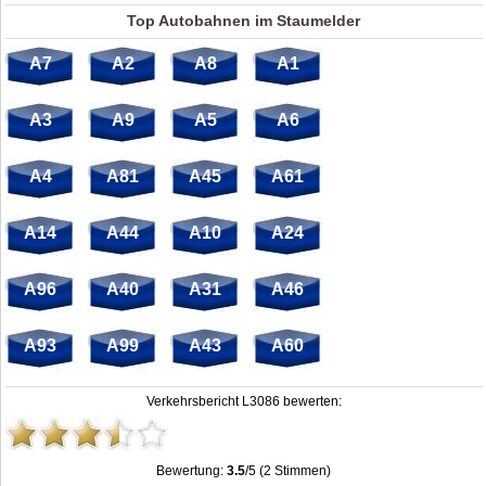
Top Autobahnen im Staumelder
A7
A2
A8
A1
A3
A9
A5
A6
A4
A81
A45
A61
A14
A44
A10
A24
A96
A40
A31
A46
A93
A99
A43
A60
Verkehrsbericht L3086 bewerten:
Bewertung:
3.5
/5 (2 Stimmen)