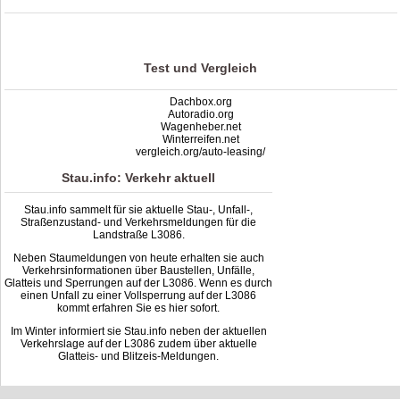
Stau L3086: Unfälle, Sperrung & Baustellen | Staumelder L3086
,
3.5
out of
5
based on
2
ratings
Test und Vergleich
Dachbox.org
Autoradio.org
Wagenheber.net
Winterreifen.net
vergleich.org/auto-leasing/
Stau.info: Verkehr aktuell
Stau.info sammelt für sie aktuelle Stau-, Unfall-,
Straßenzustand- und Verkehrsmeldungen für die
Landstraße L3086.
Neben Staumeldungen von heute erhalten sie auch
Verkehrsinformationen über Baustellen, Unfälle,
Glatteis und Sperrungen auf der L3086. Wenn es durch
einen Unfall zu einer Vollsperrung auf der L3086
kommt erfahren Sie es hier sofort.
Im Winter informiert sie Stau.info neben der aktuellen
Verkehrslage auf der L3086 zudem über aktuelle
Glatteis- und Blitzeis-Meldungen.