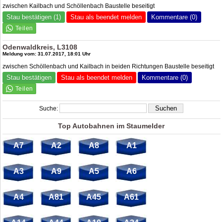
zwischen Kailbach und Schöllenbach Baustelle beseitigt
Stau bestätigen (1)
Stau als beendet melden
Kommentare (0)
Odenwaldkreis, L3108
Meldung vom: 31.07.2017, 18:01 Uhr
zwischen Schöllenbach und Kailbach in beiden Richtungen Baustelle beseitigt
Stau bestätigen
Stau als beendet melden
Kommentare (0)
Suche:
Top Autobahnen im Staumelder
A7
A2
A8
A1
A3
A9
A5
A6
A4
A81
A45
A61