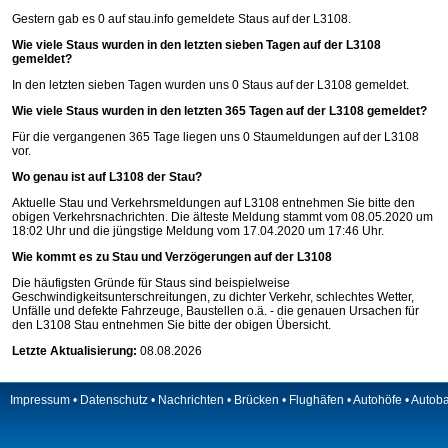
Gestern gab es 0 auf
stau.info
gemeldete Staus auf der L3108.
Wie viele Staus wurden in den letzten sieben Tagen auf der L3108
gemeldet?
In den letzten sieben Tagen wurden uns 0 Staus auf der L3108 gemeldet.
Wie viele Staus wurden in den letzten 365 Tagen auf der L3108 gemeldet?
Für die vergangenen 365 Tage liegen uns 0 Staumeldungen auf der L3108
vor.
Wo genau ist auf L3108 der Stau?
Aktuelle Stau und Verkehrsmeldungen auf L3108 entnehmen Sie bitte den
obigen Verkehrsnachrichten. Die älteste Meldung stammt vom 08.05.2020 um
18:02 Uhr und die jüngstige Meldung vom 17.04.2020 um 17:46 Uhr.
Wie kommt es zu Stau und Verzögerungen auf der L3108
Die häufigsten Gründe für Staus sind beispielweise
Geschwindigkeitsunterschreitungen, zu dichter Verkehr, schlechtes Wetter,
Unfälle und defekte Fahrzeuge, Baustellen o.ä. - die genauen Ursachen für
den L3108 Stau entnehmen Sie bitte der obigen Übersicht.
Letzte Aktualisierung:
08.08.2026
Impressum
•
Datenschutz
•
Nachrichten
•
Brücken
•
Flughäfen
•
Autohöfe
•
Autob