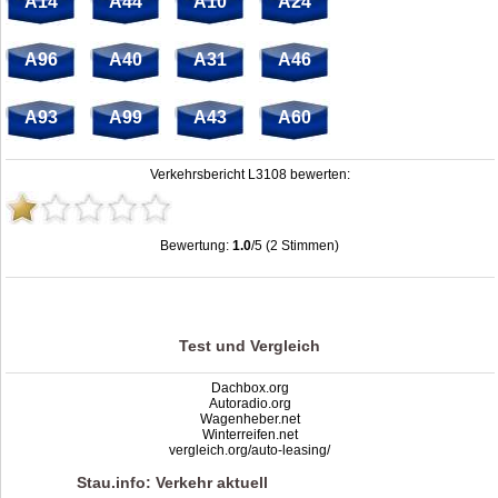
A14
A44
A10
A24
A96
A40
A31
A46
A93
A99
A43
A60
Verkehrsbericht L3108 bewerten:
Bewertung:
1.0
/5 (2 Stimmen)
Stau L3108: Unfälle, Sperrung & Baustellen | Staumelder L3108
,
1.0
out of
5
based on
2
ratings
Test und Vergleich
Dachbox.org
Autoradio.org
Wagenheber.net
Winterreifen.net
vergleich.org/auto-leasing/
Stau.info: Verkehr aktuell