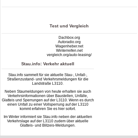
Stau L3110: Unfälle, Sperrung & Baustellen | Staumelder L3110
,
4.0
out of
5
based on
2
ratings
Test und Vergleich
Dachbox.org
Autoradio.org
Wagenheber.net
Winterreifen.net
vergleich.org/auto-leasing/
Stau.info: Verkehr aktuell
Stau.info sammelt für sie aktuelle Stau-, Unfall-,
Straßenzustand- und Verkehrsmeldungen für die
Landstraße L3110.
Neben Staumeldungen von heute erhalten sie auch
Verkehrsinformationen über Baustellen, Unfälle,
Glatteis und Sperrungen auf der L3110. Wenn es durch
einen Unfall zu einer Vollsperrung auf der L3110
kommt erfahren Sie es hier sofort.
Im Winter informiert sie Stau.info neben der aktuellen
Verkehrslage auf der L3110 zudem über aktuelle
Glatteis- und Blitzeis-Meldungen.