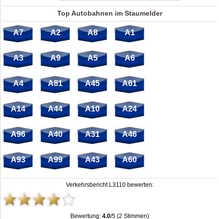
Top Autobahnen im Staumelder
A7
A2
A8
A1
A3
A9
A5
A6
A4
A81
A45
A61
A14
A44
A10
A24
A96
A40
A31
A46
A93
A99
A43
A60
Verkehrsbericht L3110 bewerten:
Bewertung:
4.0
/5 (2 Stimmen)