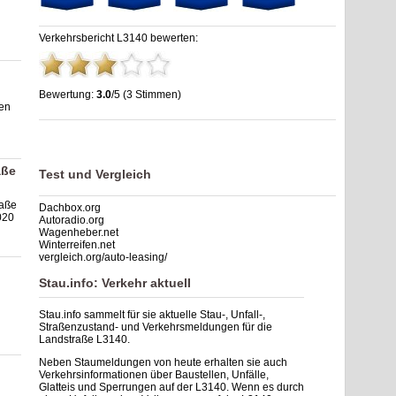
Verkehrsbericht L3140 bewerten:
Bewertung:
3.0
/5 (3 Stimmen)
gen
Stau L3140: Unfälle, Sperrung & Baustellen | Staumelder
L3140
,
3.0
out of
5
based on
3
ratings
aße
Test und Vergleich
raße
Dachbox.org
020
Autoradio.org
Wagenheber.net
Winterreifen.net
vergleich.org/auto-leasing/
Stau.info: Verkehr aktuell
Stau.info sammelt für sie aktuelle Stau-, Unfall-,
Straßenzustand- und Verkehrsmeldungen für die
Landstraße L3140.
Neben Staumeldungen von heute erhalten sie auch
Verkehrsinformationen über Baustellen, Unfälle,
Glatteis und Sperrungen auf der L3140. Wenn es durch