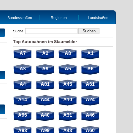
Bundesstraßen
Regionen
Landstraßen
Suche:
Top Autobahnen im Staumelder
A7
A2
A8
A1
A3
A9
A5
A6
A4
A81
A45
A61
A14
A44
A10
A24
A96
A40
A31
A46
A93
A99
A43
A60