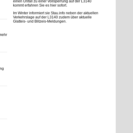
einen Unfall zu einer Vollsperrung auf der L3140
kommt erfahren Sie es hier sofort.
Im Winter informiert sie Stau.info neben der aktuellen
Verkehrslage auf der L3140 zudem über aktuelle
Glatteis- und Blitzeis-Meldungen.
 mehr
g
ang