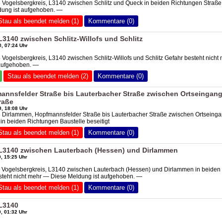
 Vogelsbergkreis, L3140 zwischen Schlitz und Queck in beiden Richtungen Straße
ung ist aufgehoben. —
Stau als beendet melden (1)
Kommentare (0)
L3140 zwischen Schlitz-Willofs und Schlitz
, 07:24 Uhr
 Vogelsbergkreis, L3140 zwischen Schlitz-Willofs und Schlitz Gefahr besteht nicht
aufgehoben. —
Stau als beendet melden (2)
Kommentare (0)
annsfelder Straße bis Lauterbacher Straße zwischen Ortseingan
raße
, 18:08 Uhr
8 Dirlammen, Hopfmannsfelder Straße bis Lauterbacher Straße zwischen Ortseing
in beiden Richtungen Baustelle beseitigt
Stau als beendet melden (1)
Kommentare (0)
 L3140 zwischen Lauterbach (Hessen) und Dirlammen
, 15:25 Uhr
5 Vogelsbergkreis, L3140 zwischen Lauterbach (Hessen) und Dirlammen in beiden
steht nicht mehr — Diese Meldung ist aufgehoben. —
Stau als beendet melden (1)
Kommentare (0)
 L3140
, 01:32 Uhr