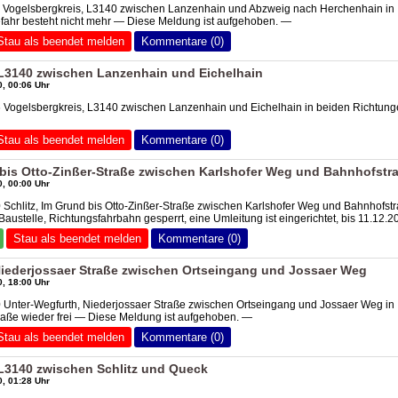
6 Vogelsbergkreis, L3140 zwischen Lanzenhain und Abzweig nach Herchenhain in
fahr besteht nicht mehr — Diese Meldung ist aufgehoben. —
Stau als beendet melden
Kommentare (0)
 L3140 zwischen Lanzenhain und Eichelhain
, 00:06 Uhr
6 Vogelsbergkreis, L3140 zwischen Lanzenhain und Eichelhain in beiden Richtun
Stau als beendet melden
Kommentare (0)
 bis Otto-Zinßer-Straße zwischen Karlshofer Weg und Bahnhofstr
, 00:00 Uhr
 Schlitz, Im Grund bis Otto-Zinßer-Straße zwischen Karlshofer Weg und Bahnhofst
austelle, Richtungsfahrbahn gesperrt, eine Umleitung ist eingerichtet, bis 11.12.2
Stau als beendet melden
Kommentare (0)
Niederjossaer Straße zwischen Ortseingang und Jossaer Weg
, 18:00 Uhr
 Unter-Wegfurth, Niederjossaer Straße zwischen Ortseingang und Jossaer Weg in
aße wieder frei — Diese Meldung ist aufgehoben. —
Stau als beendet melden
Kommentare (0)
 L3140 zwischen Schlitz und Queck
, 01:28 Uhr