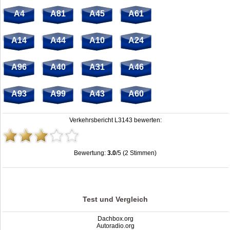
A4
A81
A45
A61
A14
A44
A10
A24
A96
A40
A31
A46
A93
A99
A43
A60
Verkehrsbericht L3143 bewerten:
Bewertung:
3.0
/5 (2 Stimmen)
Stau L3143: Unfälle, Sperrung & Baustellen | Staumelder L3143
,
3.0
out of
5
based on
2
ratings
Test und Vergleich
Dachbox.org
Autoradio.org