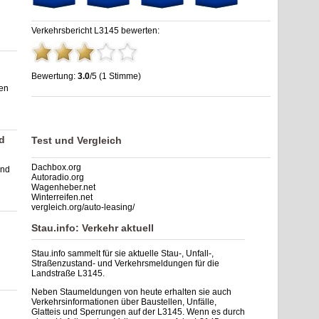
Verkehrsbericht L3145 bewerten:
Bewertung:
3.0
/5 (1 Stimme)
gen
Stau L3145: Unfälle, Sperrung & Baustellen | Staumelder
L3145
,
3.0
out of
5
based on
1
ratings
d
Test und Vergleich
Dachbox.org
und
Autoradio.org
Wagenheber.net
Winterreifen.net
vergleich.org/auto-leasing/
Stau.info: Verkehr aktuell
Stau.info sammelt für sie aktuelle Stau-, Unfall-,
Straßenzustand- und Verkehrsmeldungen für die
Landstraße L3145.
Neben Staumeldungen von heute erhalten sie auch
Verkehrsinformationen über Baustellen, Unfälle,
Glatteis und Sperrungen auf der L3145. Wenn es durch