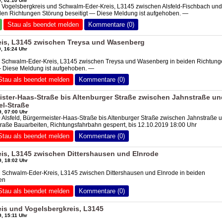
, 02:10 Uhr
0 Vogelsbergkreis und Schwalm-Eder-Kreis, L3145 zwischen Alsfeld-Fischbach und
den Richtungen Störung beseitigt — Diese Meldung ist aufgehoben. —
Stau als beendet melden
Kommentare (0)
is, L3145 zwischen Treysa und Wasenberg
, 16:24 Uhr
4 Schwalm-Eder-Kreis, L3145 zwischen Treysa und Wasenberg in beiden Richtun
— Diese Meldung ist aufgehoben. —
Stau als beendet melden
Kommentare (0)
ister-Haas-Straße bis Altenburger Straße zwischen Jahnstraße un
l-Straße
, 07:00 Uhr
 Alsfeld, Bürgermeister-Haas-Straße bis Altenburger Straße zwischen Jahnstraße 
aße Bauarbeiten, Richtungsfahrbahn gesperrt, bis 12.10.2019 18:00 Uhr
Stau als beendet melden
Kommentare (0)
is, L3145 zwischen Dittershausen und Elnrode
, 18:02 Uhr
2 Schwalm-Eder-Kreis, L3145 zwischen Dittershausen und Elnrode in beiden
en
Stau als beendet melden
Kommentare (0)
is und Vogelsbergkreis, L3145
, 15:11 Uhr