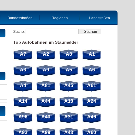
Bundesstraßen
Regionen
Landstraßen
Suche:
Top Autobahnen im Staumelder
A7
A2
A8
A1
A3
A9
A5
A6
A4
A81
A45
A61
A14
A44
A10
A24
A96
A40
A31
A46
A93
A99
A43
A60