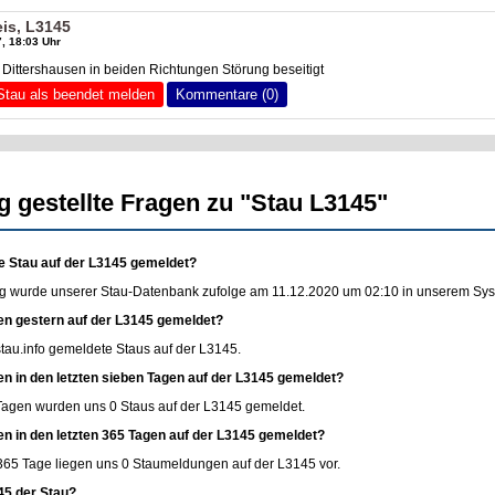
is, L3145
, 18:03 Uhr
Dittershausen in beiden Richtungen Störung beseitigt
Stau als beendet melden
Kommentare (0)
g gestellte Fragen zu "Stau L3145"
e Stau auf der L3145 gemeldet?
g wurde unserer Stau-Datenbank zufolge am 11.12.2020 um 02:10 in unserem Syste
en gestern auf der L3145 gemeldet?
stau.info
gemeldete Staus auf der L3145.
en in den letzten sieben Tagen auf der L3145 gemeldet?
 Tagen wurden uns 0 Staus auf der L3145 gemeldet.
en in den letzten 365 Tagen auf der L3145 gemeldet?
365 Tage liegen uns 0 Staumeldungen auf der L3145 vor.
45 der Stau?