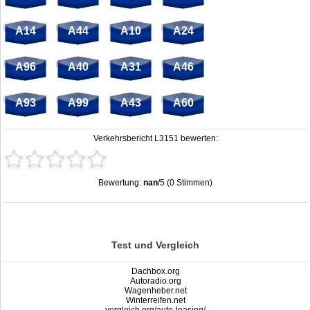
A14
A44
A10
A24
A96
A40
A31
A46
A93
A99
A43
A60
Verkehrsbericht L3151 bewerten:
Bewertung:
nan
/5 (0 Stimmen)
Stau L3151: Unfälle, Sperrung & Baustellen | Staumelder L3151
,
nan
out of
5
based on
0
ratings
Test und Vergleich
Dachbox.org
Autoradio.org
Wagenheber.net
Winterreifen.net