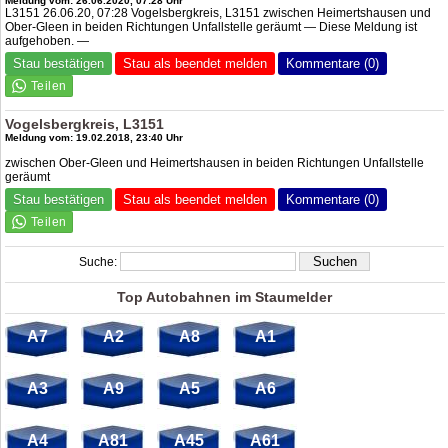
Meldung vom: 26.06.2020, 07:28 Uhr
L3151 26.06.20, 07:28 Vogelsbergkreis, L3151 zwischen Heimertshausen und
Ober-Gleen in beiden Richtungen Unfallstelle geräumt — Diese Meldung ist
aufgehoben. —
Stau bestätigen
Stau als beendet melden
Kommentare (0)
Vogelsbergkreis, L3151
Meldung vom: 19.02.2018, 23:40 Uhr
zwischen Ober-Gleen und Heimertshausen in beiden Richtungen Unfallstelle
geräumt
Stau bestätigen
Stau als beendet melden
Kommentare (0)
Suche:
Top Autobahnen im Staumelder
A7
A2
A8
A1
A3
A9
A5
A6
A4
A81
A45
A61