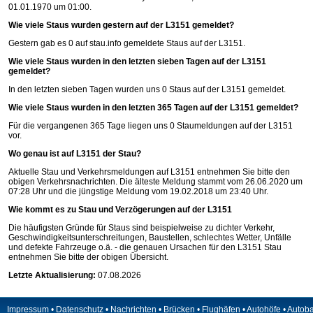
01.01.1970 um 01:00.
Wie viele Staus wurden gestern auf der L3151 gemeldet?
Gestern gab es 0 auf
stau.info
gemeldete Staus auf der L3151.
Wie viele Staus wurden in den letzten sieben Tagen auf der L3151
gemeldet?
In den letzten sieben Tagen wurden uns 0 Staus auf der L3151 gemeldet.
Wie viele Staus wurden in den letzten 365 Tagen auf der L3151 gemeldet?
Für die vergangenen 365 Tage liegen uns 0 Staumeldungen auf der L3151
vor.
Wo genau ist auf L3151 der Stau?
Aktuelle Stau und Verkehrsmeldungen auf L3151 entnehmen Sie bitte den
obigen Verkehrsnachrichten. Die älteste Meldung stammt vom 26.06.2020 um
07:28 Uhr und die jüngstige Meldung vom 19.02.2018 um 23:40 Uhr.
Wie kommt es zu Stau und Verzögerungen auf der L3151
Die häufigsten Gründe für Staus sind beispielweise zu dichter Verkehr,
Geschwindigkeitsunterschreitungen, Baustellen, schlechtes Wetter, Unfälle
und defekte Fahrzeuge o.ä. - die genauen Ursachen für den L3151 Stau
entnehmen Sie bitte der obigen Übersicht.
Letzte Aktualisierung:
07.08.2026
Impressum
•
Datenschutz
•
Nachrichten
•
Brücken
•
Flughäfen
•
Autohöfe
•
Autob