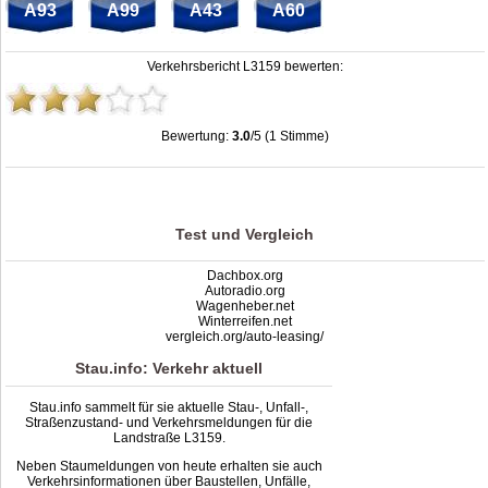
A93
A99
A43
A60
Verkehrsbericht L3159 bewerten:
Bewertung:
3.0
/5 (1 Stimme)
Stau L3159: Unfälle, Sperrung & Baustellen | Staumelder L3159
,
3.0
out of
5
based on
1
ratings
Test und Vergleich
Dachbox.org
Autoradio.org
Wagenheber.net
Winterreifen.net
vergleich.org/auto-leasing/
Stau.info: Verkehr aktuell
Stau.info sammelt für sie aktuelle Stau-, Unfall-,
Straßenzustand- und Verkehrsmeldungen für die
Landstraße L3159.
Neben Staumeldungen von heute erhalten sie auch
Verkehrsinformationen über Baustellen, Unfälle,