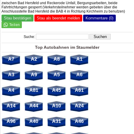
zwischen Bad Hersfeld und Reckerode Unfall, Bergungsarbeiten, beide
Fahrtrichtungen gesperrt (Verkehrsteilnehmer werden gebeten über die
Anschlussstelle Bad Hersfeld die BAB 4 in Richtung Kirchheim zu benutzen)
Stau bestätigen
Stau als beendet melden
Kommentare (0)
Suche:
Top Autobahnen im Staumelder
A7
A2
A8
A1
A3
A9
A5
A6
A4
A81
A45
A61
A14
A44
A10
A24
A96
A40
A31
A46